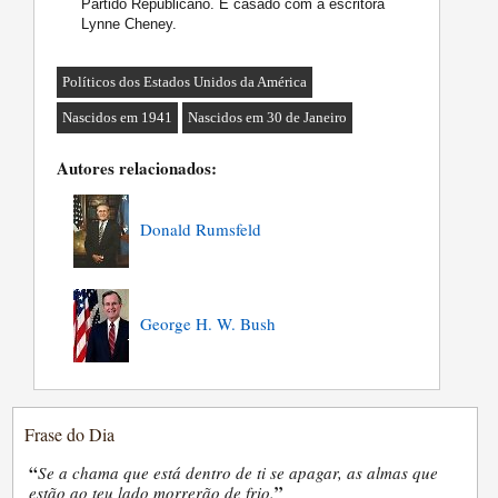
Partido Republicano. É casado com a escritora
Lynne Cheney.
Políticos dos Estados Unidos da América
Nascidos em 1941
Nascidos em 30 de Janeiro
Autores relacionados:
Donald Rumsfeld
George H. W. Bush
Frase do Dia
“
Se a chama que está dentro de ti se apagar, as almas que
”
estão ao teu lado morrerão de frio.