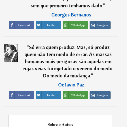
sem que primeiro tenhamos dado.
”
―
Georges Bernanos
Imagem
Facebook
Twitter
WhatsApp
“
Só erra quem produz. Mas, só produz
quem não tem medo de errar. As massas
humanas mais perigosas são aquelas em
cujas veias foi injetado o veneno do medo.
Do medo da mudança.
”
―
Octavio Paz
Imagem
Facebook
Twitter
WhatsApp
Sobre o Autor: