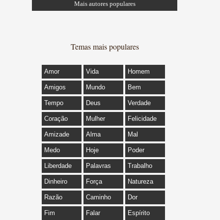
Mais autores populares
Temas mais populares
Amor
Vida
Homem
Amigos
Mundo
Bem
Tempo
Deus
Verdade
Coração
Mulher
Felicidade
Amizade
Alma
Mal
Medo
Hoje
Poder
Liberdade
Palavras
Trabalho
Dinheiro
Força
Natureza
Razão
Caminho
Dor
Fim
Falar
Espírito