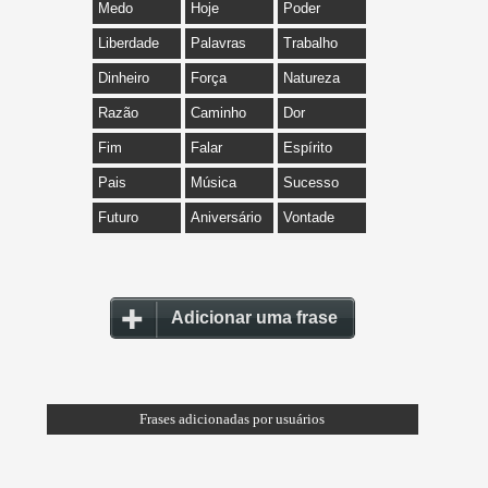
Medo
Hoje
Poder
Liberdade
Palavras
Trabalho
Dinheiro
Força
Natureza
Razão
Caminho
Dor
Fim
Falar
Espírito
Pais
Música
Sucesso
Futuro
Aniversário
Vontade
Adicionar uma frase
Frases adicionadas por usuários