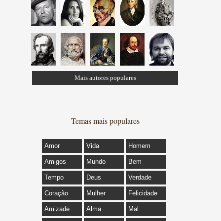
Mais autores populares
Temas mais populares
Amor
Vida
Homem
Amigos
Mundo
Bem
Tempo
Deus
Verdade
Coração
Mulher
Felicidade
Amizade
Alma
Mal