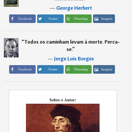
―
George Herbert
Imagem
Facebook
Twitter
WhatsApp
“
Todos os caminham levam à morte. Perca-
se.
”
―
Jorge Luis Borges
Imagem
Facebook
Twitter
WhatsApp
Sobre o Autor: