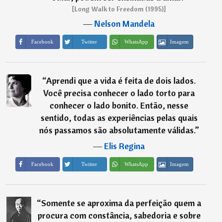
[Long Walk to Freedom (1995)]
―
Nelson Mandela
Imagem
Facebook
Twitter
WhatsApp
“
Aprendi que a vida é feita de dois lados.
Você precisa conhecer o lado torto para
conhecer o lado bonito. Então, nesse
sentido, todas as experiências pelas quais
nós passamos são absolutamente válidas.
”
―
Elis Regina
Imagem
Facebook
Twitter
WhatsApp
“
Somente se aproxima da perfeição quem a
procura com constância, sabedoria e sobre