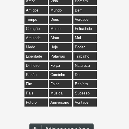
Amor
Vida
Homem
Amigos
Mundo
Bem
Tempo
Deus
Verdade
Coração
Mulher
Felicidade
Amizade
Alma
Mal
Medo
Hoje
Poder
Liberdade
Palavras
Trabalho
Dinheiro
Força
Natureza
Razão
Caminho
Dor
Fim
Falar
Espírito
Pais
Música
Sucesso
Futuro
Aniversário
Vontade
Adicionar uma frase