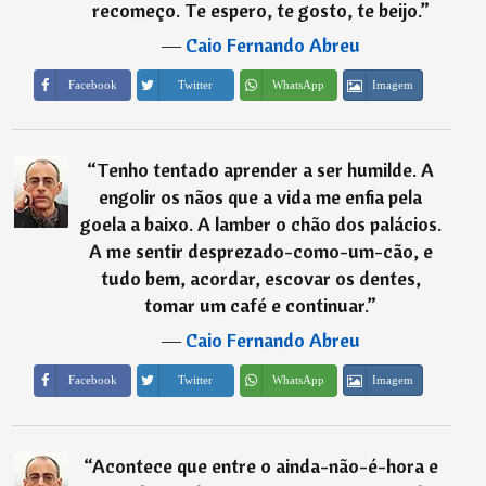
recomeço. Te espero, te gosto, te beijo.
”
―
Caio Fernando Abreu
Imagem
Facebook
Twitter
WhatsApp
“
Tenho tentado aprender a ser humilde. A
engolir os nãos que a vida me enfia pela
goela a baixo. A lamber o chão dos palácios.
A me sentir desprezado-como-um-cão, e
tudo bem, acordar, escovar os dentes,
tomar um café e continuar.
”
―
Caio Fernando Abreu
Imagem
Facebook
Twitter
WhatsApp
“
Acontece que entre o ainda-não-é-hora e