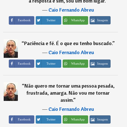
a resposta é sim, sou um bom lugar.
”
―
Caio Fernando Abreu
Imagem
Facebook
Twitter
WhatsApp
“
Paciência e fé. É o que eu tenho buscado.
”
―
Caio Fernando Abreu
Imagem
Facebook
Twitter
WhatsApp
“
Não quero me tornar uma pessoa pesada,
frustrada, amarga. Não vou me tornar
assim.
”
―
Caio Fernando Abreu
Imagem
Facebook
Twitter
WhatsApp