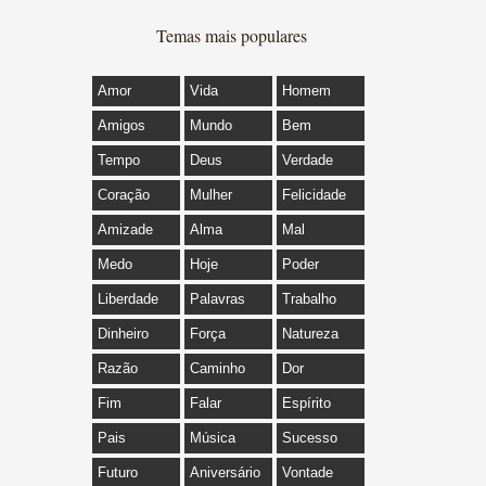
Temas mais populares
Amor
Vida
Homem
Amigos
Mundo
Bem
Tempo
Deus
Verdade
Coração
Mulher
Felicidade
Amizade
Alma
Mal
Medo
Hoje
Poder
Liberdade
Palavras
Trabalho
Dinheiro
Força
Natureza
Razão
Caminho
Dor
Fim
Falar
Espírito
Pais
Música
Sucesso
Futuro
Aniversário
Vontade