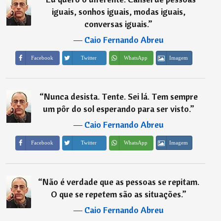
iguais, sonhos iguais, modas iguais,
conversas iguais.
”
―
Caio Fernando Abreu
Imagem
Facebook
Twitter
WhatsApp
“
Nunca desista. Tente. Sei lá. Tem sempre
um pôr do sol esperando para ser visto.
”
―
Caio Fernando Abreu
Imagem
Facebook
Twitter
WhatsApp
“
Não é verdade que as pessoas se repitam.
O que se repetem são as situações.
”
―
Caio Fernando Abreu