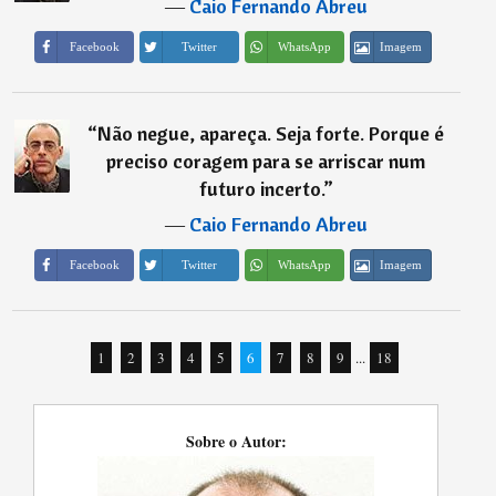
―
Caio Fernando Abreu
Imagem
Facebook
Twitter
WhatsApp
“
Não negue, apareça. Seja forte. Porque é
preciso coragem para se arriscar num
futuro incerto.
”
―
Caio Fernando Abreu
Imagem
Facebook
Twitter
WhatsApp
1
2
3
4
5
6
7
8
9
...
18
Sobre o Autor: