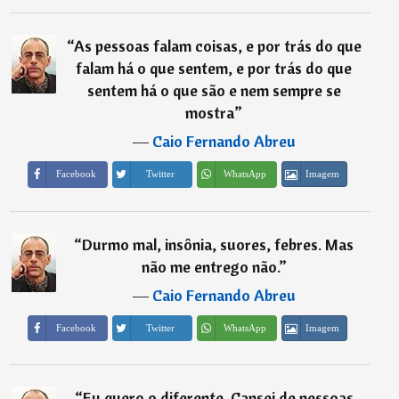
“
As pessoas falam coisas, e por trás do que
falam há o que sentem, e por trás do que
sentem há o que são e nem sempre se
mostra
”
―
Caio Fernando Abreu
Imagem
Facebook
Twitter
WhatsApp
“
Durmo mal, insônia, suores, febres. Mas
não me entrego não.
”
―
Caio Fernando Abreu
Imagem
Facebook
Twitter
WhatsApp
“
Eu quero o diferente. Cansei de pessoas