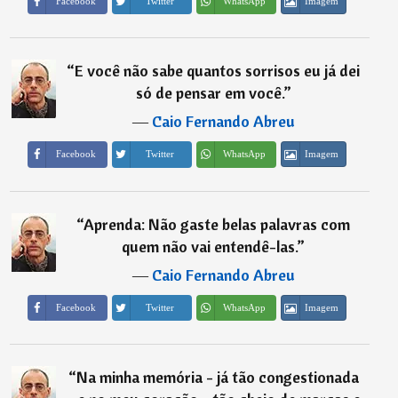
Imagem
Facebook
Twitter
WhatsApp
“
E você não sabe quantos sorrisos eu já dei
só de pensar em você.
”
―
Caio Fernando Abreu
Imagem
Facebook
Twitter
WhatsApp
“
Aprenda: Não gaste belas palavras com
quem não vai entendê-las.
”
―
Caio Fernando Abreu
Imagem
Facebook
Twitter
WhatsApp
“
Na minha memória - já tão congestionada