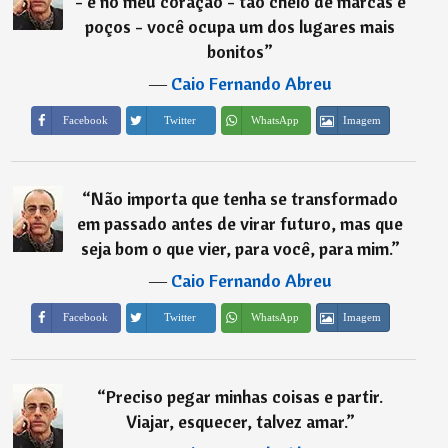
- e no meu coração - tão cheio de marcas e
poços - você ocupa um dos lugares mais
bonitos
”
―
Caio Fernando Abreu
Imagem
Facebook
Twitter
WhatsApp
“
Não importa que tenha se transformado
em passado antes de virar futuro, mas que
seja bom o que vier, para você, para mim.
”
―
Caio Fernando Abreu
Imagem
Facebook
Twitter
WhatsApp
“
Preciso pegar minhas coisas e partir.
Viajar, esquecer, talvez amar.
”