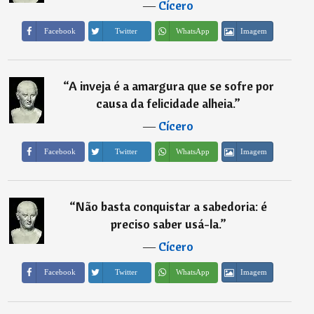
―
Cícero
Imagem
Facebook
Twitter
WhatsApp
“
A inveja é a amargura que se sofre por
causa da felicidade alheia.
”
―
Cícero
Imagem
Facebook
Twitter
WhatsApp
“
Não basta conquistar a sabedoria: é
preciso saber usá-la.
”
―
Cícero
Imagem
Facebook
Twitter
WhatsApp