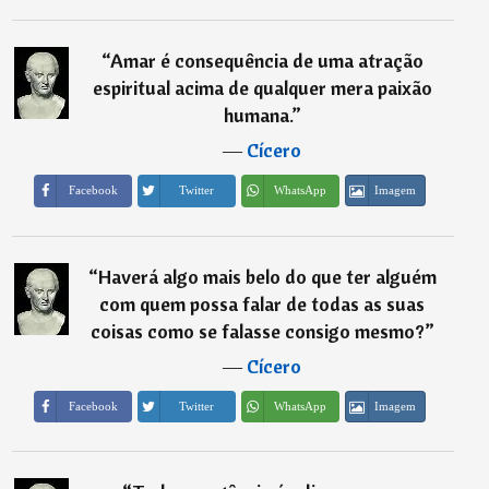
“
Amar é consequência de uma atração
espiritual acima de qualquer mera paixão
humana.
”
―
Cícero
Imagem
Facebook
Twitter
WhatsApp
“
Haverá algo mais belo do que ter alguém
com quem possa falar de todas as suas
coisas como se falasse consigo mesmo?
”
―
Cícero
Imagem
Facebook
Twitter
WhatsApp