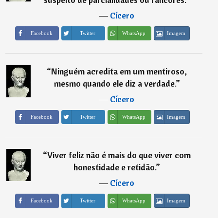
―
Cícero
Imagem
Facebook
Twitter
WhatsApp
“
Ninguém acredita em um mentiroso,
mesmo quando ele diz a verdade.
”
―
Cícero
Imagem
Facebook
Twitter
WhatsApp
“
Viver feliz não é mais do que viver com
honestidade e retidão.
”
―
Cícero
Imagem
Facebook
Twitter
WhatsApp