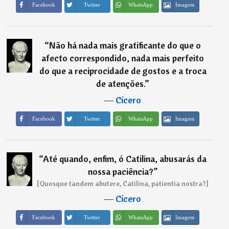
Imagem
Facebook
Twitter
WhatsApp
“
Não há nada mais gratificante do que o
afecto correspondido, nada mais perfeito
do que a reciprocidade de gostos e a troca
de atenções.
”
―
Cícero
Imagem
Facebook
Twitter
WhatsApp
“
Até quando, enfim, ó Catilina, abusarás da
nossa paciência?
”
[Quosque tandem abutere, Catilina, patientia nostra?]
―
Cícero
Imagem
Facebook
Twitter
WhatsApp