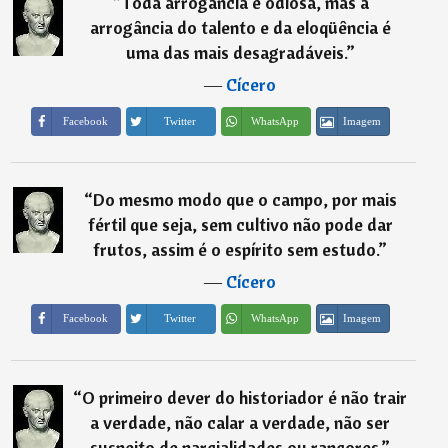
“
Toda arrogância é odiosa, mas a
arrogância do talento e da eloqüência é
uma das mais desagradáveis.
”
―
Cícero
Imagem
Facebook
Twitter
WhatsApp
“
Do mesmo modo que o campo, por mais
fértil que seja, sem cultivo não pode dar
frutos, assim é o espírito sem estudo.
”
―
Cícero
Imagem
Facebook
Twitter
WhatsApp
“
O primeiro dever do historiador é não trair
a verdade, não calar a verdade, não ser
suspeito de parcialidades ou rancores.
”