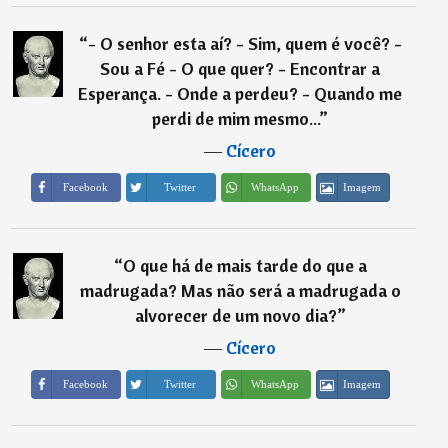
“
- O senhor esta aí? - Sim, quem é você? -
Sou a Fé - O que quer? - Encontrar a
Esperança. - Onde a perdeu? - Quando me
perdi de mim mesmo...
”
―
Cícero
Imagem
Facebook
Twitter
WhatsApp
“
O que há de mais tarde do que a
madrugada? Mas não será a madrugada o
alvorecer de um novo dia?
”
―
Cícero
Imagem
Facebook
Twitter
WhatsApp