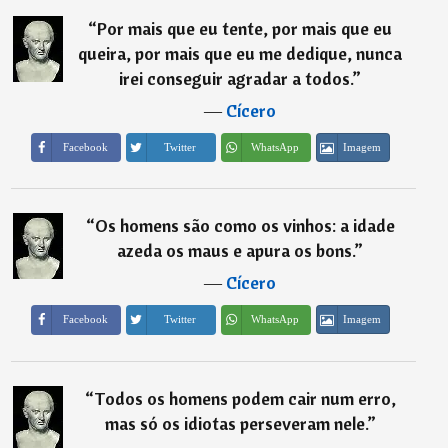
“
Por mais que eu tente, por mais que eu
queira, por mais que eu me dedique, nunca
irei conseguir agradar a todos.
”
―
Cícero
Imagem
Facebook
Twitter
WhatsApp
“
Os homens são como os vinhos: a idade
azeda os maus e apura os bons.
”
―
Cícero
Imagem
Facebook
Twitter
WhatsApp
“
Todos os homens podem cair num erro,
mas só os idiotas perseveram nele.
”