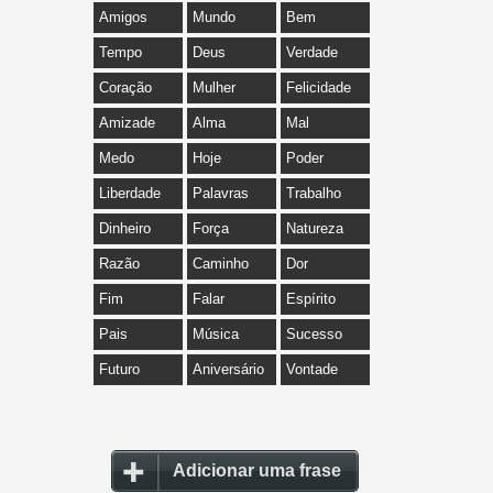
Amigos
Mundo
Bem
Tempo
Deus
Verdade
Coração
Mulher
Felicidade
Amizade
Alma
Mal
Medo
Hoje
Poder
Liberdade
Palavras
Trabalho
Dinheiro
Força
Natureza
Razão
Caminho
Dor
Fim
Falar
Espírito
Pais
Música
Sucesso
Futuro
Aniversário
Vontade
Adicionar uma frase