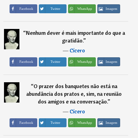
Imagem
Facebook
Twitter
WhatsApp
“
Nenhum dever é mais importante do que a
gratidão.
”
―
Cícero
Imagem
Facebook
Twitter
WhatsApp
“
O prazer dos banquetes não está na
abundância dos pratos e, sim, na reunião
dos amigos e na conversação.
”
―
Cícero
Imagem
Facebook
Twitter
WhatsApp