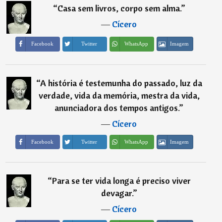
“
Casa sem livros, corpo sem alma.
”
―
Cícero
Imagem
Facebook
Twitter
WhatsApp
“
A história é testemunha do passado, luz da
verdade, vida da memória, mestra da vida,
anunciadora dos tempos antigos.
”
―
Cícero
Imagem
Facebook
Twitter
WhatsApp
“
Para se ter vida longa é preciso viver
devagar.
”
―
Cícero