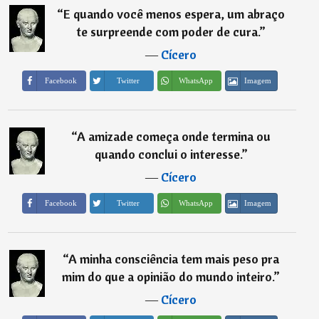
“
E quando você menos espera, um abraço
te surpreende com poder de cura.
”
―
Cícero
Imagem
Facebook
Twitter
WhatsApp
“
A amizade começa onde termina ou
quando conclui o interesse.
”
―
Cícero
Imagem
Facebook
Twitter
WhatsApp
“
A minha consciência tem mais peso pra
mim do que a opinião do mundo inteiro.
”
―
Cícero