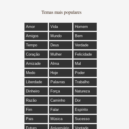
Temas mais populares
Amor
Vida
Homem
Amigos
Mundo
Bem
Tempo
Deus
Verdade
Coração
Mulher
Felicidade
Amizade
Alma
Mal
Medo
Hoje
Poder
Liberdade
Palavras
Trabalho
Dinheiro
Força
Natureza
Razão
Caminho
Dor
Fim
Falar
Espírito
Pais
Música
Sucesso
Futuro
Aniversário
Vontade