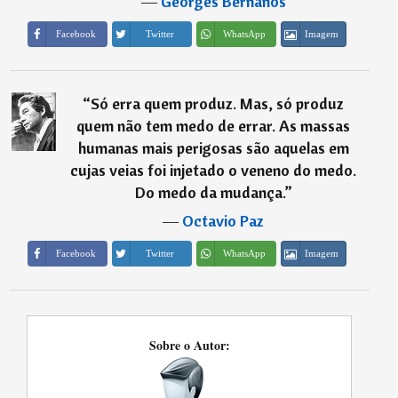
―
Georges Bernanos
Imagem
Facebook
Twitter
WhatsApp
“
Só erra quem produz. Mas, só produz
quem não tem medo de errar. As massas
humanas mais perigosas são aquelas em
cujas veias foi injetado o veneno do medo.
Do medo da mudança.
”
―
Octavio Paz
Imagem
Facebook
Twitter
WhatsApp
Sobre o Autor: