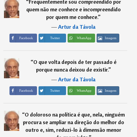
“
Frequentemente sou compreendido por
quem não me conhece e incompreendido
por quem me conhece.
”
―
Artur da Távola
Imagem
Facebook
Twitter
WhatsApp
“
O que volta depois de ter passado é
porque nunca deixou de existir.
”
―
Artur da Távola
Imagem
Facebook
Twitter
WhatsApp
“
O doloroso na política é que, nela, ninguém
procura se ampliar na direção do melhor do
outro e, sim, reduzi-lo à dimensão menor