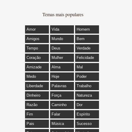
Temas mais populares
Amor
Vida
Homem
Amigos
Mundo
Bem
Tempo
Deus
Verdade
Coração
Mulher
Felicidade
Amizade
Alma
Mal
Medo
Hoje
Poder
Liberdade
Palavras
Trabalho
Dinheiro
Força
Natureza
Razão
Caminho
Dor
Fim
Falar
Espírito
Pais
Música
Sucesso