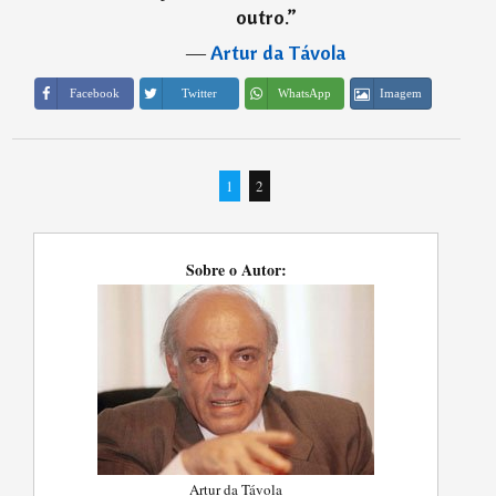
outro.
”
―
Artur da Távola
Imagem
Facebook
Twitter
WhatsApp
1
2
Sobre o Autor:
Artur da Távola