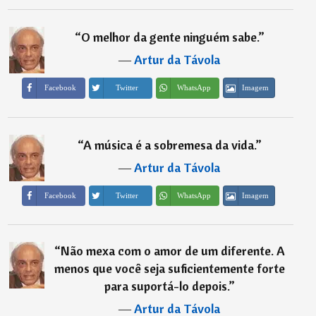
“
O melhor da gente ninguém sabe.
”
―
Artur da Távola
Imagem
Facebook
Twitter
WhatsApp
“
A música é a sobremesa da vida.
”
―
Artur da Távola
Imagem
Facebook
Twitter
WhatsApp
“
Não mexa com o amor de um diferente. A
menos que você seja suficientemente forte
para suportá-lo depois.
”
―
Artur da Távola