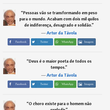
“
Pessoas vão se transformando em peso
para o mundo. Acabam com dois mil quilos
de indiferença, desagrado e solidão.
”
―
Artur da Távola
Imagem
Facebook
Twitter
WhatsApp
“
Deus é o maior poeta de todos os
tempos.
”
―
Artur da Távola
Imagem
Facebook
Twitter
WhatsApp
“
O choro existe para o homem não
explodir.
”