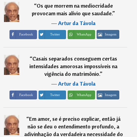
“
Os que morrem na mediocridade
provocam mais alívio que saudade.
”
―
Artur da Távola
Imagem
Facebook
Twitter
WhatsApp
“
Casais separados conseguem certas
intensidades amorosas impossíveis na
vigência do matrimônio.
”
―
Artur da Távola
Imagem
Facebook
Twitter
WhatsApp
“
Em amor, se é preciso explicar, então já
não se deu o entendimento profundo, a
adivinhação da verdadeira necessidade do