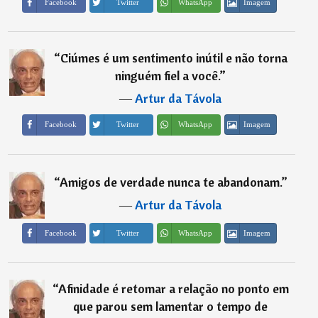
Imagem
Facebook
Twitter
WhatsApp
“
Ciúmes é um sentimento inútil e não torna
ninguém fiel a você.
”
―
Artur da Távola
Imagem
Facebook
Twitter
WhatsApp
“
Amigos de verdade nunca te abandonam.
”
―
Artur da Távola
Imagem
Facebook
Twitter
WhatsApp
“
Afinidade é retomar a relação no ponto em
que parou sem lamentar o tempo de