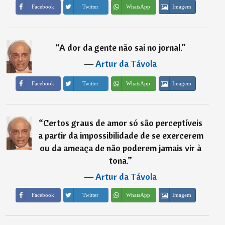
Imagem
Facebook
Twitter
WhatsApp
“
A dor da gente não sai no jornal.
”
―
Artur da Távola
Imagem
Facebook
Twitter
WhatsApp
“
Certos graus de amor só são perceptíveis
a partir da impossibilidade de se exercerem
ou da ameaça de não poderem jamais vir à
tona.
”
―
Artur da Távola
Imagem
Facebook
Twitter
WhatsApp