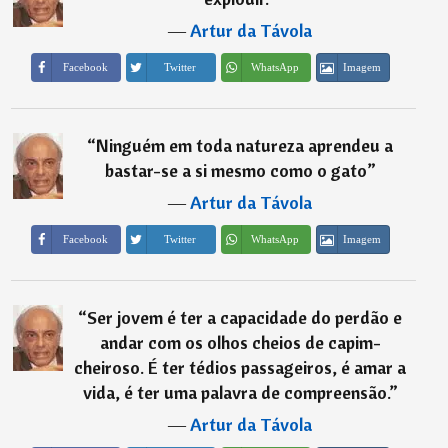
―
Artur da Távola
Imagem
Facebook
Twitter
WhatsApp
“
Ninguém em toda natureza aprendeu a
bastar-se a si mesmo como o gato
”
―
Artur da Távola
Imagem
Facebook
Twitter
WhatsApp
“
Ser jovem é ter a capacidade do perdão e
andar com os olhos cheios de capim-
cheiroso. É ter tédios passageiros, é amar a
vida, é ter uma palavra de compreensão.
”
―
Artur da Távola