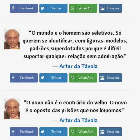
Imagem
Facebook
Twitter
WhatsApp
“
O mundo e o homem são seletivos. Só
querem se identificar, com figuras-modelos,
padrões,superdotados porque é difícil
suportar qualquer relação sem admiração.
”
―
Artur da Távola
Imagem
Facebook
Twitter
WhatsApp
“
O novo não é o contrário do velho. O novo
é o oposto das prisões que nos impomos.
”
―
Artur da Távola
Imagem
Facebook
Twitter
WhatsApp