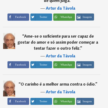
de quem julga.
”
―
Artur da Távola
Imagem
Facebook
Twitter
WhatsApp
“
Ame-se o suficiente para ser capaz de
gostar do amor e só assim poder começar a
tentar fazer o outro feliz.
”
―
Artur da Távola
Imagem
Facebook
Twitter
WhatsApp
“
O carinho é a melhor arma contra o ódio.
”
―
Artur da Távola
Imagem
Facebook
Twitter
WhatsApp