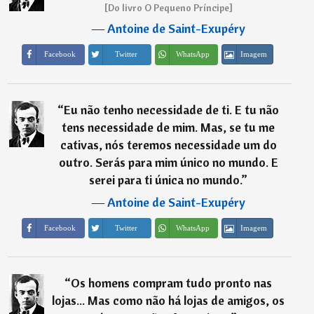
[Do livro O Pequeno Príncipe]
―
Antoine de Saint-Exupéry
Imagem
Facebook
Twitter
WhatsApp
“
Eu não tenho necessidade de ti. E tu não
tens necessidade de mim. Mas, se tu me
cativas, nós teremos necessidade um do
outro. Serás para mim único no mundo. E
serei para ti única no mundo.
”
―
Antoine de Saint-Exupéry
Imagem
Facebook
Twitter
WhatsApp
“
Os homens compram tudo pronto nas
lojas... Mas como não há lojas de amigos, os