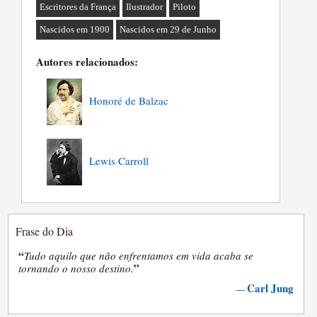
Escritores da França
Ilustrador
Piloto
Nascidos em 1900
Nascidos em 29 de Junho
Autores relacionados:
Honoré de Balzac
Lewis Carroll
Frase do Dia
“
Tudo aquilo que não enfrentamos em vida acaba se
”
tornando o nosso destino.
Carl Jung
—