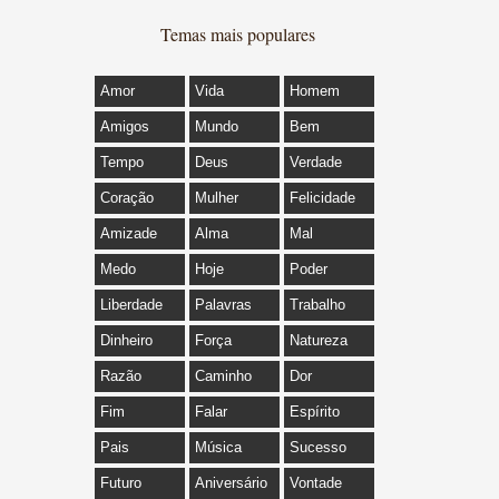
Temas mais populares
Amor
Vida
Homem
Amigos
Mundo
Bem
Tempo
Deus
Verdade
Coração
Mulher
Felicidade
Amizade
Alma
Mal
Medo
Hoje
Poder
Liberdade
Palavras
Trabalho
Dinheiro
Força
Natureza
Razão
Caminho
Dor
Fim
Falar
Espírito
Pais
Música
Sucesso
Futuro
Aniversário
Vontade