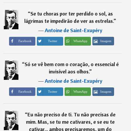
“
Se tu choras por ter perdido o sol, as
lágrimas te impedirão de ver as estrelas.
”
―
Antoine de Saint-Exupéry
Imagem
Facebook
Twitter
WhatsApp
“
Só se vê bem com o coração, o essencial é
invisível aos olhos.
”
―
Antoine de Saint-Exupéry
Imagem
Facebook
Twitter
WhatsApp
“
Eu não preciso de ti. Tu não precisas de
mim. Mas, se tu me cativares, e se eu te
cativar... ambos precisaremos, um do