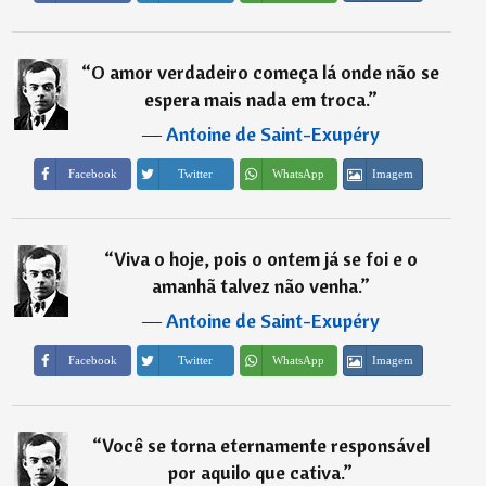
“
O amor verdadeiro começa lá onde não se
espera mais nada em troca.
”
―
Antoine de Saint-Exupéry
Imagem
Facebook
Twitter
WhatsApp
“
Viva o hoje, pois o ontem já se foi e o
amanhã talvez não venha.
”
―
Antoine de Saint-Exupéry
Imagem
Facebook
Twitter
WhatsApp
“
Você se torna eternamente responsável
por aquilo que cativa.
”