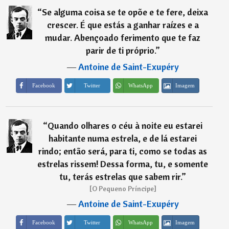
“
Se alguma coisa se te opõe e te fere, deixa
crescer. É que estás a ganhar raízes e a
mudar. Abençoado ferimento que te faz
parir de ti próprio.
”
―
Antoine de Saint-Exupéry
Imagem
Facebook
Twitter
WhatsApp
“
Quando olhares o céu à noite eu estarei
habitante numa estrela, e de lá estarei
rindo; então será, para ti, como se todas as
estrelas rissem! Dessa forma, tu, e somente
tu, terás estrelas que sabem rir.
”
[O Pequeno Príncipe]
―
Antoine de Saint-Exupéry
Imagem
Facebook
Twitter
WhatsApp