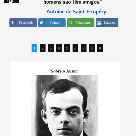
homens não têm amigos.
”
―
Antoine de Saint-Exupéry
Imagem
Facebook
Twitter
WhatsApp
1
2
3
4
5
6
7
8
9
Sobre o Autor: