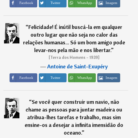
Imagem
Facebook
Twitter
WhatsApp
“
Felicidade! É inútil buscá-la em qualquer
outro lugar que não seja no calor das
relações humanas... Só um bom amigo pode
levar-nos pela mão e nos libertar.
”
[Terra dos Homens - 1939]
―
Antoine de Saint-Exupéry
Imagem
Facebook
Twitter
WhatsApp
“
Se você quer construir um navio, não
chame as pessoas para juntar madeira ou
atribua-lhes tarefas e trabalho, mas sim
ensine-os a desejar a infinita imensidão do
oceano.
”