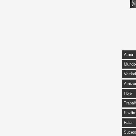
Amor
Mundo
Verda
Amiza
Hoje
Trabal
Razão
Falar
Suces