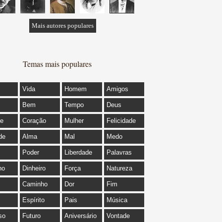
Mais autores populares
Temas mais populares
Vida
Homem
Amigos
Bem
Tempo
Deus
de
Coração
Mulher
Felicidade
de
Alma
Mal
Medo
Poder
Liberdade
Palavras
ho
Dinheiro
Força
Natureza
Caminho
Dor
Fim
Espírito
Pais
Música
so
Futuro
Aniversário
Vontade