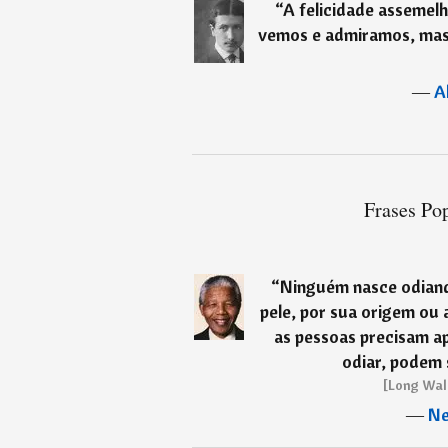
“
A felicidade assemelh
vemos e admiramos, mas
―
A
Frases Pop
“
Ninguém nasce odiand
pele, por sua origem ou a
as pessoas precisam a
odiar, podem 
[Long Wal
―
Ne