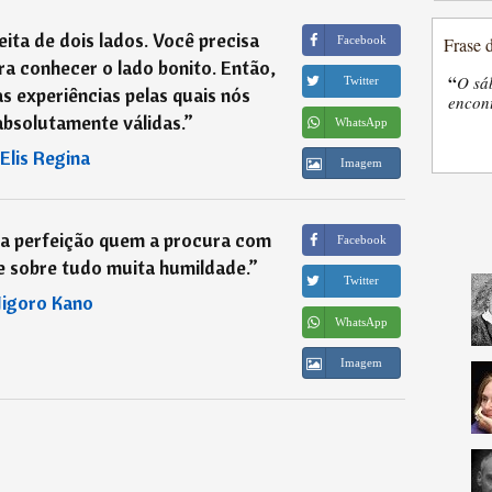
eita de dois lados. Você precisa
Facebook
Frase 
ra conhecer o lado bonito. Então,
“
O sá
Twitter
s experiências pelas quais nós
encon
bsolutamente válidas.
”
WhatsApp
Elis Regina
Imagem
a perfeição quem a procura com
Facebook
e sobre tudo muita humildade.
”
Twitter
Jigoro Kano
WhatsApp
Imagem