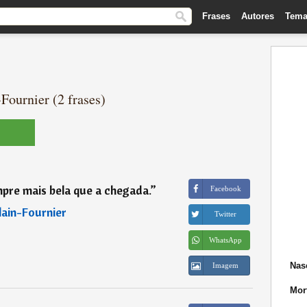
Frases
Autores
Tema
Fournier (2 frases)
pre mais bela que a chegada.
”
Facebook
lain-Fournier
Twitter
WhatsApp
Nas
Imagem
Mor