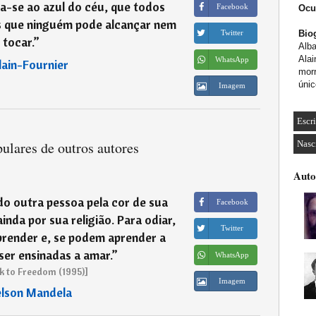
a-se ao azul do céu, que todos
Facebook
Ocu
 que ninguém pode alcançar nem
Biog
Twitter
tocar.
”
Alb
Alai
WhatsApp
lain-Fournier
mor
úni
Imagem
Escr
ulares de outros autores
Nasc
Auto
o outra pessoa pela cor de sua
Facebook
inda por sua religião. Para odiar,
Twitter
prender e, se podem aprender a
ser ensinadas a amar.
”
WhatsApp
k to Freedom (1995)]
Imagem
lson Mandela