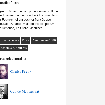
pação:
Poeta
rafia:
Alain-Fournier, pseudônimo de Henri
an Fournier, também conhecido como Henri
n-Fournier, foi um escritor francês que
reu aos 27 anos, mais conhecido por um
co romance, Le Grand Meaulnes.
itores da França
Poeta
Nascidos em 1886
idos em 3 de Outubro
res relacionados:
Charles Péguy
Guy de Maupassant