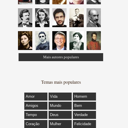
Mais autores populares
Temas mais populares
Amor
Vida
Homem
Amigos
Mundo
Bem
Tempo
Deus
Verdade
Coração
Mulher
Felicidade