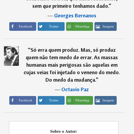
sem que primeiro tenhamos dado.
”
―
Georges Bernanos
Imagem
Facebook
Twitter
WhatsApp
“
Só erra quem produz. Mas, só produz
quem não tem medo de errar. As massas
humanas mais perigosas são aquelas em
cujas veias foi injetado o veneno do medo.
Do medo da mudança.
”
―
Octavio Paz
Imagem
Facebook
Twitter
WhatsApp
Sobre o Autor: