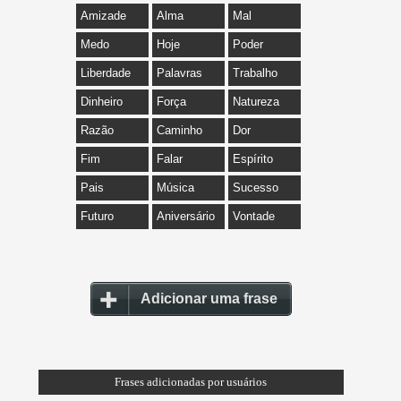
Amizade
Alma
Mal
Medo
Hoje
Poder
Liberdade
Palavras
Trabalho
Dinheiro
Força
Natureza
Razão
Caminho
Dor
Fim
Falar
Espírito
Pais
Música
Sucesso
Futuro
Aniversário
Vontade
Adicionar uma frase
Frases adicionadas por usuários