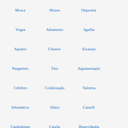
Mosca
Museu
Orquestra
Viagra
Adiamento
Agulha
Aquário
Charuto
Escassez
Purgatório
Táxi
Argumentação
Célebres
Colaboração
Valentia
Informática
Alface
Camelô
Canibalismo
Capela
Disneylândia