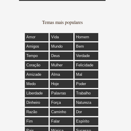
Temas mais populares
Amor
Vida
Homem
Amigos
Mundo
Bem
Tempo
Deus
Verdade
Coração
Mulher
Felicidade
Amizade
Alma
Mal
Medo
Hoje
Poder
Liberdade
Palavras
Trabalho
Dinheiro
Força
Natureza
Razão
Caminho
Dor
Fim
Falar
Espírito
Pais
Música
Sucesso