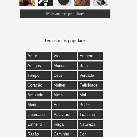
Mais autores populares
Temas mais populares
Amor
Vida
Homem
Amigos
Mundo
Bem
Tempo
Deus
Verdade
Coração
Mulher
Felicidade
Amizade
Alma
Mal
Medo
Hoje
Poder
Liberdade
Palavras
Trabalho
Dinheiro
Força
Natureza
Razão
Caminho
Dor