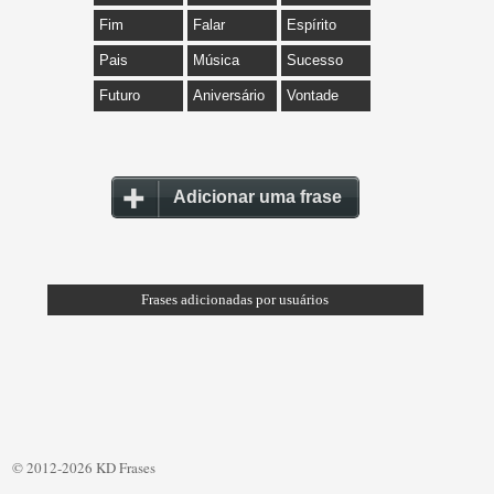
Fim
Falar
Espírito
Pais
Música
Sucesso
Futuro
Aniversário
Vontade
Adicionar uma frase
Frases adicionadas por usuários
© 2012-2026 KD Frases