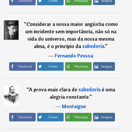
Imagem
Facebook
Twitter
WhatsApp
“
Considerar a nossa maior angústia como
um incidente sem importância, não só na
vida do universo, mas da nossa mesma
alma, é o princípio da
sabedoria
.
”
―
Fernando Pessoa
Imagem
Facebook
Twitter
WhatsApp
“
A prova mais clara de
sabedoria
é uma
alegria constante.
”
―
Montaigne
Imagem
Facebook
Twitter
WhatsApp