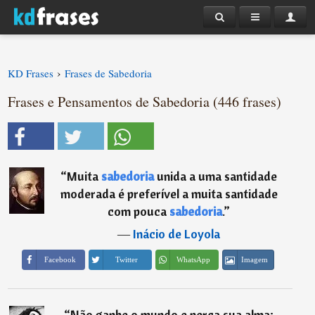
›
KD Frases
Frases de Sabedoria
Frases e Pensamentos de Sabedoria (446 frases)
“
Muita
sabedoria
unida a uma santidade
moderada é preferível a muita santidade
com pouca
sabedoria
.
”
―
Inácio de Loyola
Imagem
Facebook
Twitter
WhatsApp
“
Não ganhe o mundo e perca sua alma;