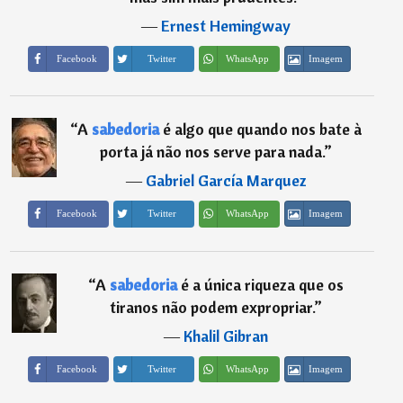
―
Ernest Hemingway
Imagem
Facebook
Twitter
WhatsApp
“
A
sabedoria
é algo que quando nos bate à
porta já não nos serve para nada.
”
―
Gabriel García Marquez
Imagem
Facebook
Twitter
WhatsApp
“
A
sabedoria
é a única riqueza que os
tiranos não podem expropriar.
”
―
Khalil Gibran
Imagem
Facebook
Twitter
WhatsApp