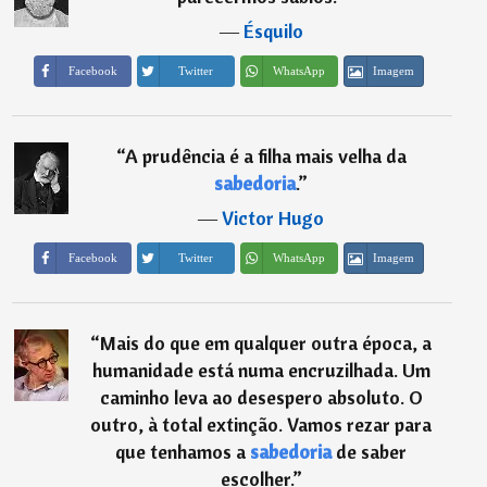
―
Ésquilo
Imagem
Facebook
Twitter
WhatsApp
“
A prudência é a filha mais velha da
sabedoria
.
”
―
Victor Hugo
Imagem
Facebook
Twitter
WhatsApp
“
Mais do que em qualquer outra época, a
humanidade está numa encruzilhada. Um
caminho leva ao desespero absoluto. O
outro, à total extinção. Vamos rezar para
que tenhamos a
sabedoria
de saber
escolher.
”