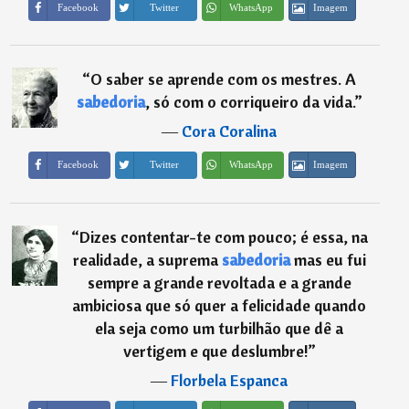
Imagem
Facebook
Twitter
WhatsApp
“
O saber se aprende com os mestres. A
sabedoria
, só com o corriqueiro da vida.
”
―
Cora Coralina
Imagem
Facebook
Twitter
WhatsApp
“
Dizes contentar-te com pouco; é essa, na
realidade, a suprema
sabedoria
mas eu fui
sempre a grande revoltada e a grande
ambiciosa que só quer a felicidade quando
ela seja como um turbilhão que dê a
vertigem e que deslumbre!
”
―
Florbela Espanca