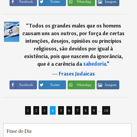
Imagem
Facebook
Twitter
WhatsApp
“
Todos os grandes males que os homens
causam uns aos outros, por força de certas
intenções, desejos, opiniões ou princípios
religiosos, são devidos por igual à
existência, pois que nascem da ignorância,
que é a carência da
sabedoria
.
”
―
Frases Judaicas
Imagem
Facebook
Twitter
WhatsApp
1
2
3
4
5
6
7
8
9
...
18
Frase do Dia