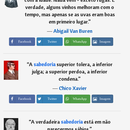
verdade, alguns vinhos melhoram com o
tempo, mas apenas se as uvas eram boas
em primeiro lugar.
”
―
Abigail Van Buren
Imagem
Facebook
Twitter
WhatsApp
“
A
sabedoria
superior tolera, a inferior
julga; a superior perdoa, a inferior
condena.
”
―
Chico Xavier
Imagem
Facebook
Twitter
WhatsApp
“
A verdadeira
sabedoria
está em não
parecermos sábios.
”