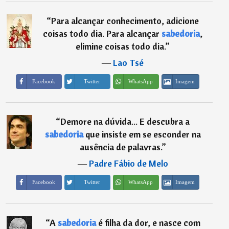
“
Para alcançar conhecimento, adicione
coisas todo dia. Para alcançar
sabedoria
,
elimine coisas todo dia.
”
―
Lao Tsé
Imagem
Facebook
Twitter
WhatsApp
“
Demore na dúvida... E descubra a
sabedoria
que insiste em se esconder na
ausência de palavras.
”
―
Padre Fábio de Melo
Imagem
Facebook
Twitter
WhatsApp
“
A
sabedoria
é filha da dor, e nasce com