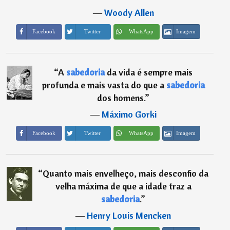
―
Woody Allen
Imagem
Facebook
Twitter
WhatsApp
“
A
sabedoria
da vida é sempre mais
profunda e mais vasta do que a
sabedoria
dos homens.
”
―
Máximo Gorki
Imagem
Facebook
Twitter
WhatsApp
“
Quanto mais envelheço, mais desconfio da
velha máxima de que a idade traz a
sabedoria
.
”
―
Henry Louis Mencken