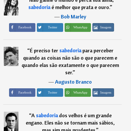
sabedoria
é melhor que prata e ouro.
”
―
Bob Marley
Imagem
Facebook
Twitter
WhatsApp
“
É preciso ter
sabedoria
para perceber
quando as coisas não são o que parecem e
quando elas são exatamente o que parecem
ser.
”
―
Augusto Branco
Imagem
Facebook
Twitter
WhatsApp
“
A
sabedoria
dos velhos é um grande
engano. Eles não se tornam mais sábios,
mas sim mais prudentes.
”