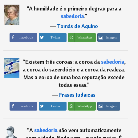
“
A humildade é o primeiro degrau para a
sabedoria
.
”
―
Tomás de Aquino
Imagem
Facebook
Twitter
WhatsApp
“
Existem três coroas: a coroa da
sabedoria
,
a coroa do sacerdócio e a coroa da realeza.
Mas a coroa de uma boa reputação excede
todas essas.
”
―
Frases Judaicas
Imagem
Facebook
Twitter
WhatsApp
“
A
sabedoria
não vem automaticamente
com a idade. Nada vem - exceto rugas. É