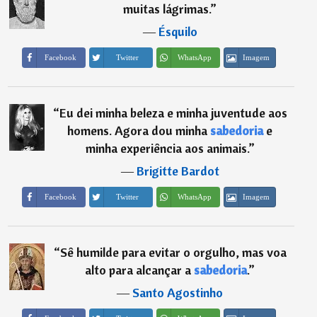
muitas lágrimas.
”
―
Ésquilo
Imagem
Facebook
Twitter
WhatsApp
“
Eu dei minha beleza e minha juventude aos
homens. Agora dou minha
sabedoria
e
minha experiência aos animais.
”
―
Brigitte Bardot
Imagem
Facebook
Twitter
WhatsApp
“
Sê humilde para evitar o orgulho, mas voa
alto para alcançar a
sabedoria
.
”
―
Santo Agostinho