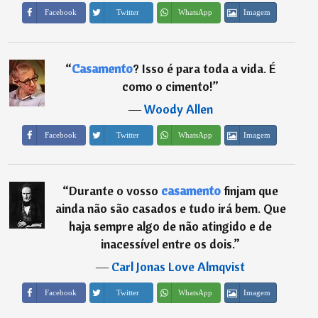
Imagem
Facebook
Twitter
WhatsApp
“
Casamento
? Isso é para toda a vida. É
como o cimento!
”
―
Woody Allen
Imagem
Facebook
Twitter
WhatsApp
“
Durante o vosso
casamento
finjam que
ainda não são casados e tudo irá bem. Que
haja sempre algo de não atingido e de
inacessível entre os dois.
”
―
Carl Jonas Love Almqvist
Imagem
Facebook
Twitter
WhatsApp