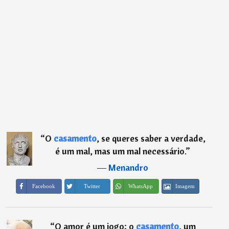
“
O
casamento
, se queres saber a verdade,
é um mal, mas um mal necessário.
”
―
Menandro
Imagem
Facebook
Twitter
WhatsApp
“
O amor é um jogo; o
casamento
, um