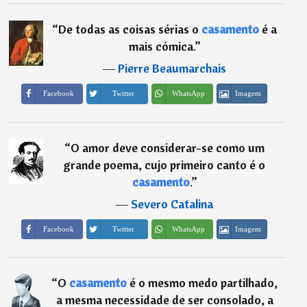
“
De todas as coisas sérias o
casamento
é a
mais cómica.
”
―
Pierre Beaumarchais
Imagem
Facebook
Twitter
WhatsApp
“
O amor deve considerar-se como um
grande poema, cujo primeiro canto é o
casamento
.
”
―
Severo Catalina
Imagem
Facebook
Twitter
WhatsApp
“
O
casamento
é o mesmo medo partilhado,
a mesma necessidade de ser consolado, a