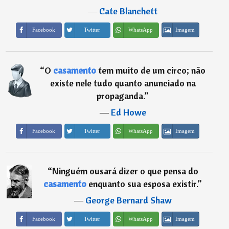
―
Cate Blanchett
Imagem
Facebook
Twitter
WhatsApp
“
O
casamento
tem muito de um circo; não
existe nele tudo quanto anunciado na
propaganda.
”
―
Ed Howe
Imagem
Facebook
Twitter
WhatsApp
“
Ninguém ousará dizer o que pensa do
casamento
enquanto sua esposa existir.
”
―
George Bernard Shaw
Imagem
Facebook
Twitter
WhatsApp