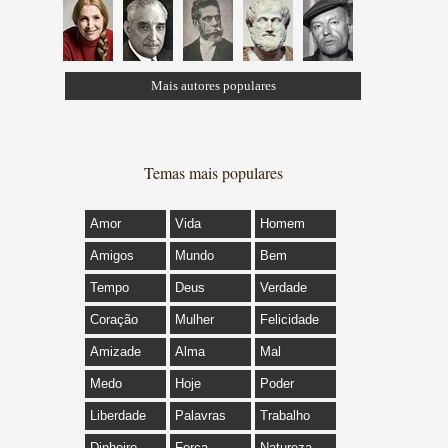
Mais autores populares
Temas mais populares
Amor
Vida
Homem
Amigos
Mundo
Bem
Tempo
Deus
Verdade
Coração
Mulher
Felicidade
Amizade
Alma
Mal
Medo
Hoje
Poder
Liberdade
Palavras
Trabalho
Dinheiro
Força
Natureza