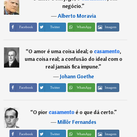
negócio.
”
―
Alberto Moravia
Imagem
Facebook
Twitter
WhatsApp
“
O amor é uma coisa ideal; o
casamento
,
uma coisa real; a confusão do ideal com o
real jamais fica impune.
”
―
Johann Goethe
Imagem
Facebook
Twitter
WhatsApp
“
O pior
casamento
é o que dá certo.
”
―
Millôr Fernandes
Imagem
Facebook
Twitter
WhatsApp