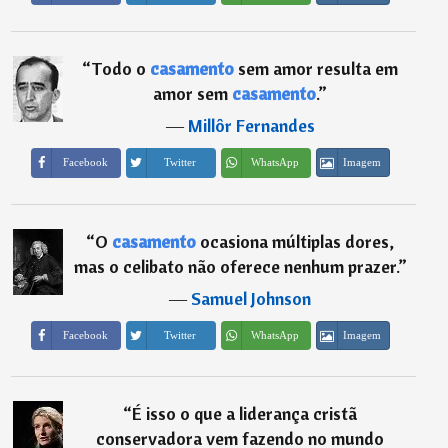
“
Todo o
casamento
sem amor resulta em
amor sem
casamento
.
”
―
Millôr Fernandes
Imagem
Facebook
Twitter
WhatsApp
“
O
casamento
ocasiona múltiplas dores,
mas o celibato não oferece nenhum prazer.
”
―
Samuel Johnson
Imagem
Facebook
Twitter
WhatsApp
“
É isso o que a liderança cristã
conservadora vem fazendo no mundo