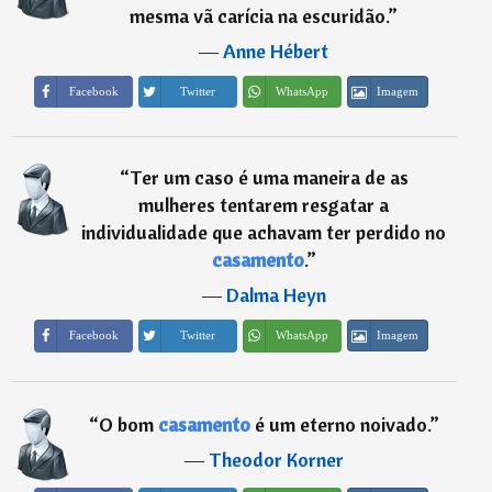
mesma vã carícia na escuridão.
”
―
Anne Hébert
Imagem
Facebook
Twitter
WhatsApp
“
Ter um caso é uma maneira de as
mulheres tentarem resgatar a
individualidade que achavam ter perdido no
casamento
.
”
―
Dalma Heyn
Imagem
Facebook
Twitter
WhatsApp
“
O bom
casamento
é um eterno noivado.
”
―
Theodor Korner