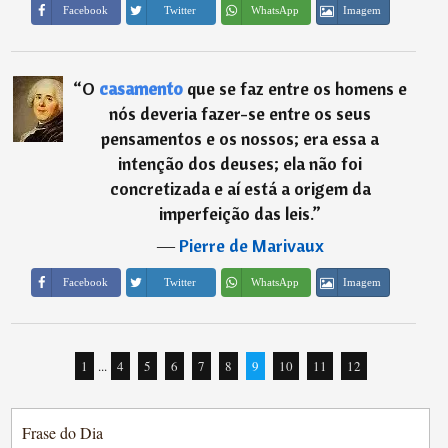
Imagem
Facebook
Twitter
WhatsApp
“
O
casamento
que se faz entre os homens e
nós deveria fazer-se entre os seus
pensamentos e os nossos; era essa a
intenção dos deuses; ela não foi
concretizada e aí está a origem da
imperfeição das leis.
”
―
Pierre de Marivaux
Imagem
Facebook
Twitter
WhatsApp
1
...
4
5
6
7
8
9
10
11
12
Frase do Dia