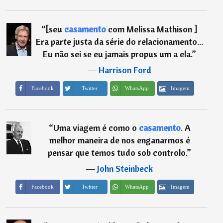
“
[seu
casamento
com Melissa Mathison ]
Era parte justa da série do relacionamento...
Eu não sei se eu jamais propus um a ela.
”
―
Harrison Ford
Imagem
Facebook
Twitter
WhatsApp
“
Uma viagem é como o
casamento
. A
melhor maneira de nos enganarmos é
pensar que temos tudo sob controlo.
”
―
John Steinbeck
Imagem
Facebook
Twitter
WhatsApp