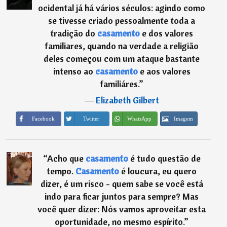
ocidental já há vários séculos: agindo como
se tivesse criado pessoalmente toda a
tradição do
casamento
e dos valores
familiares, quando na verdade a religião
deles começou com um ataque bastante
intenso ao
casamento
e aos valores
familiáres.
”
―
Elizabeth Gilbert
Imagem
Facebook
Twitter
WhatsApp
“
Acho que
casamento
é tudo questão de
tempo.
Casamento
é loucura, eu quero
dizer, é um risco - quem sabe se você está
indo para ficar juntos para sempre? Mas
você quer dizer: Nós vamos aproveitar esta
oportunidade, no mesmo espírito.
”