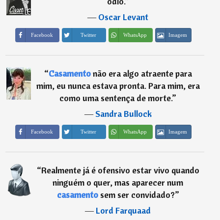
ódio.
”
―
Oscar Levant
Imagem
Facebook
Twitter
WhatsApp
“
Casamento
não era algo atraente para
mim, eu nunca estava pronta. Para mim, era
como uma sentença de morte.
”
―
Sandra Bullock
Imagem
Facebook
Twitter
WhatsApp
“
Realmente já é ofensivo estar vivo quando
ninguém o quer, mas aparecer num
casamento
sem ser convidado?
”
―
Lord Farquaad