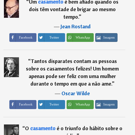
“
Um
casamento
é bem afiado quando os
dois têm vontade de brigar ao mesmo
tempo.
”
―
Jean Rostand
Imagem
Facebook
Twitter
WhatsApp
“
Tantos disparates contam as pessoas
sobre os casamentos felizes! Um homem
apenas pode ser feliz com uma mulher
durante o tempo em que a não ame.
”
―
Oscar Wilde
Imagem
Facebook
Twitter
WhatsApp
“
O
casamento
é o triunfo do hábito sobre o