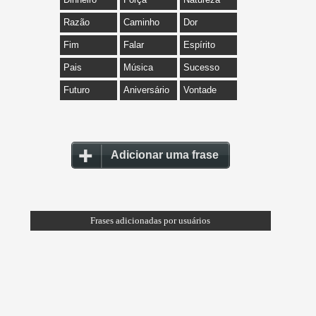
Razão
Caminho
Dor
Fim
Falar
Espírito
Pais
Música
Sucesso
Futuro
Aniversário
Vontade
Adicionar uma frase
Frases adicionadas por usuários