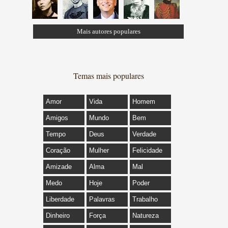
Mais autores populares
Temas mais populares
Amor
Vida
Homem
Amigos
Mundo
Bem
Tempo
Deus
Verdade
Coração
Mulher
Felicidade
Amizade
Alma
Mal
Medo
Hoje
Poder
Liberdade
Palavras
Trabalho
Dinheiro
Força
Natureza