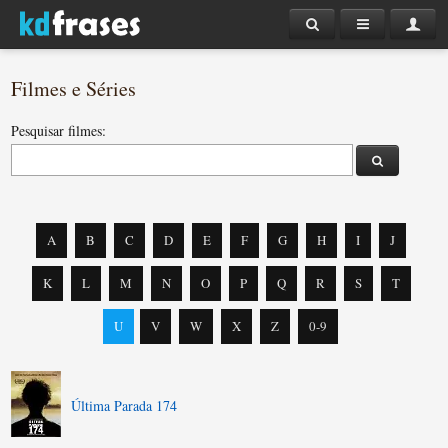
Filmes e Séries
Pesquisar filmes:
A
B
C
D
E
F
G
H
I
J
K
L
M
N
O
P
Q
R
S
T
U
V
W
X
Z
0-9
Última Parada 174