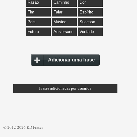
Razão
Caminho
Dor
Fim
Falar
Espírito
Pais
Música
Sucesso
Futuro
Aniversário
Vontade
Adicionar uma frase
Frases adicionadas por usuários
© 2012-2026 KD Frases