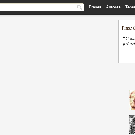
Frases
Autores
Tema
Frase 
“
O am
própri