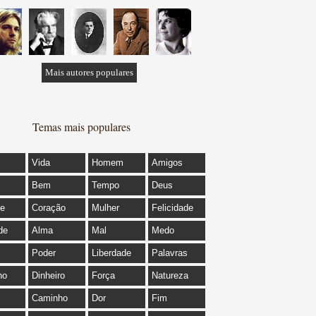
Mais autores populares
Temas mais populares
Vida
Homem
Amigos
Bem
Tempo
Deus
de
Coração
Mulher
Felicidade
de
Alma
Mal
Medo
Poder
Liberdade
Palavras
ho
Dinheiro
Força
Natureza
Caminho
Dor
Fim