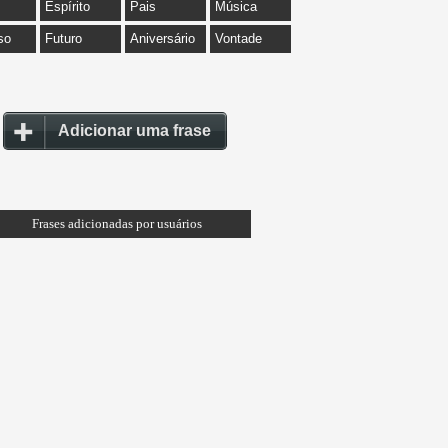
Espírito
Pais
Música
so
Futuro
Aniversário
Vontade
Adicionar uma frase
Frases adicionadas por usuários