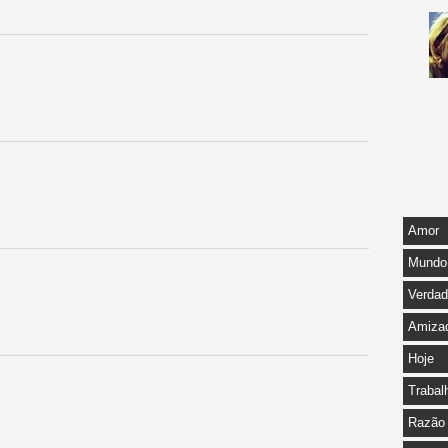
Amor
Mundo
Verda
Amiza
Hoje
Trabal
Razão