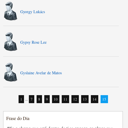
Gyorgy Lukács
Gypsy Rose Lee
Gyslaine Avelar de Matos
1
...
7
8
9
10
11
12
13
14
15
Frase do Dia