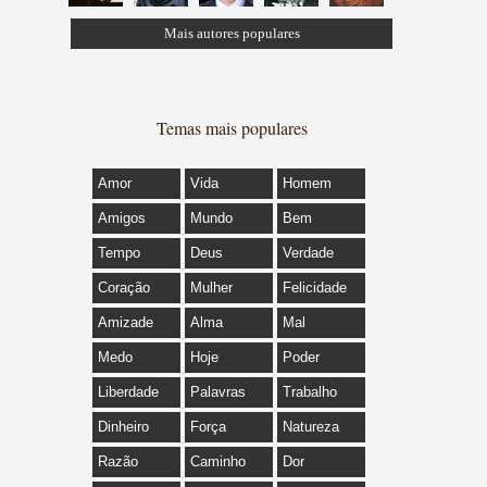
Mais autores populares
Temas mais populares
Amor
Vida
Homem
Amigos
Mundo
Bem
Tempo
Deus
Verdade
Coração
Mulher
Felicidade
Amizade
Alma
Mal
Medo
Hoje
Poder
Liberdade
Palavras
Trabalho
Dinheiro
Força
Natureza
Razão
Caminho
Dor