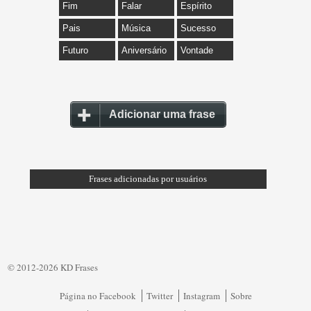
Fim
Falar
Espírito
Pais
Música
Sucesso
Futuro
Aniversário
Vontade
Adicionar uma frase
Frases adicionadas por usuários
© 2012-2026 KD Frases
Página no Facebook
Twitter
Instagram
Sobre