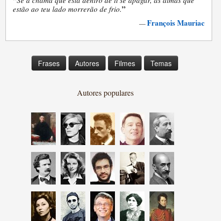
“
Se a chama que está dentro de ti se apagar, as almas que
”
estão ao teu lado morrerão de frio.
François Mauriac
—
Frases
Autores
Filmes
Temas
Autores populares