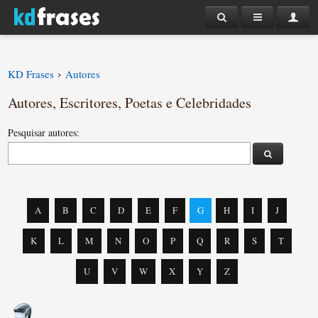
›
KD Frases
Autores
Autores, Escritores, Poetas e Celebridades
Pesquisar autores:
A
B
C
D
E
F
G
H
I
J
K
L
M
N
O
P
Q
R
S
T
U
V
W
X
Y
Z