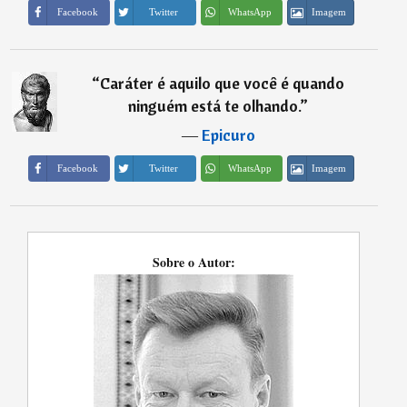
Imagem
Facebook
Twitter
WhatsApp
“
Caráter é aquilo que você é quando
ninguém está te olhando.
”
―
Epicuro
Imagem
Facebook
Twitter
WhatsApp
Sobre o Autor: