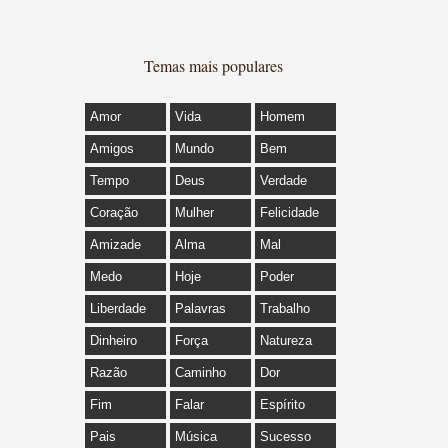
Temas mais populares
Amor
Vida
Homem
Amigos
Mundo
Bem
Tempo
Deus
Verdade
Coração
Mulher
Felicidade
Amizade
Alma
Mal
Medo
Hoje
Poder
Liberdade
Palavras
Trabalho
Dinheiro
Força
Natureza
Razão
Caminho
Dor
Fim
Falar
Espírito
Pais
Música
Sucesso