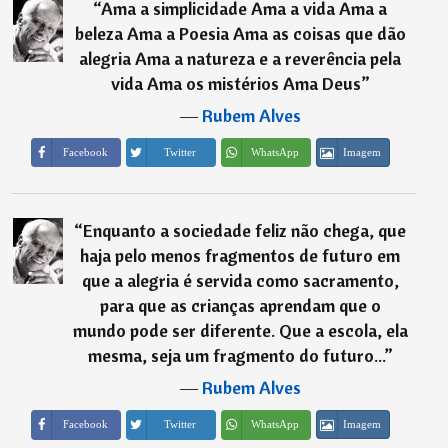
“
Ama a simplicidade Ama a vida Ama a
beleza Ama a Poesia Ama as coisas que dão
alegria Ama a natureza e a reverência pela
vida Ama os mistérios Ama Deus
”
―
Rubem Alves
Imagem
Facebook
Twitter
WhatsApp
“
Enquanto a sociedade feliz não chega, que
haja pelo menos fragmentos de futuro em
que a alegria é servida como sacramento,
para que as crianças aprendam que o
mundo pode ser diferente. Que a escola, ela
mesma, seja um fragmento do futuro...
”
―
Rubem Alves
Imagem
Facebook
Twitter
WhatsApp