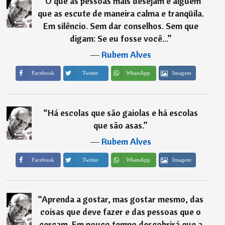
“
O que as pessoas mais desejam é alguém
que as escute de maneira calma e tranqüila.
Em silêncio. Sem dar conselhos. Sem que
digam: Se eu fosse você...
”
―
Rubem Alves
Imagem
Facebook
Twitter
WhatsApp
“
Há escolas que são gaiolas e há escolas
que são asas.
”
―
Rubem Alves
Imagem
Facebook
Twitter
WhatsApp
“
Aprenda a gostar, mas gostar mesmo, das
coisas que deve fazer e das pessoas que o
cercam. Em pouco tempo descobrirá que a