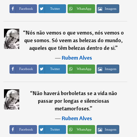
Imagem
Facebook
Twitter
WhatsApp
“
Nós não vemos o que vemos, nós vemos o
que somos. Só veem as belezas do mundo,
aqueles que têm belezas dentro de si.
”
―
Rubem Alves
Imagem
Facebook
Twitter
WhatsApp
“
Não haverá borboletas se a vida não
passar por longas e silenciosas
metamorfoses.
”
―
Rubem Alves
Imagem
Facebook
Twitter
WhatsApp