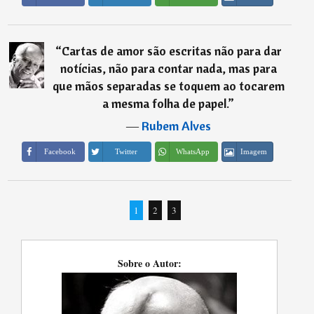
“
Cartas de amor são escritas não para dar
notícias, não para contar nada, mas para
que mãos separadas se toquem ao tocarem
a mesma folha de papel.
”
―
Rubem Alves
Imagem
Facebook
Twitter
WhatsApp
1
2
3
Sobre o Autor: