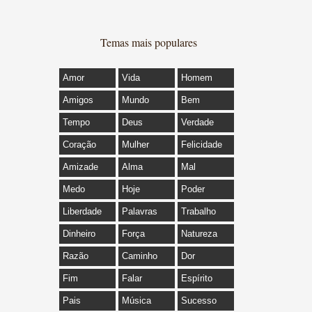
Temas mais populares
Amor
Vida
Homem
Amigos
Mundo
Bem
Tempo
Deus
Verdade
Coração
Mulher
Felicidade
Amizade
Alma
Mal
Medo
Hoje
Poder
Liberdade
Palavras
Trabalho
Dinheiro
Força
Natureza
Razão
Caminho
Dor
Fim
Falar
Espírito
Pais
Música
Sucesso