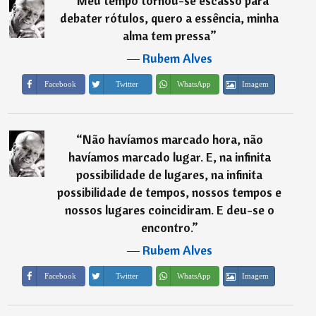
“
Meu tempo tornou-se escasso para
debater rótulos, quero a essência, minha
alma tem pressa
”
―
Rubem Alves
Imagem
Facebook
Twitter
WhatsApp
“
Não havíamos marcado hora, não
havíamos marcado lugar. E, na infinita
possibilidade de lugares, na infinita
possibilidade de tempos, nossos tempos e
nossos lugares coincidiram. E deu-se o
encontro.
”
―
Rubem Alves
Imagem
Facebook
Twitter
WhatsApp