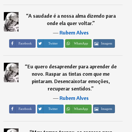
“
A saudade é a nossa alma dizendo para
onde ela quer voltar.
”
―
Rubem Alves
Imagem
Facebook
Twitter
WhatsApp
“
Eu quero desaprender para aprender de
novo. Raspar as tintas com que me
pintaram. Desencaixotar emoções,
recuperar sentidos.
”
―
Rubem Alves
Imagem
Facebook
Twitter
WhatsApp