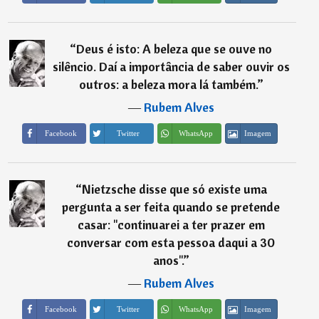
“
Deus é isto: A beleza que se ouve no
silêncio. Daí a importância de saber ouvir os
outros: a beleza mora lá também.
”
―
Rubem Alves
Imagem
Facebook
Twitter
WhatsApp
“
Nietzsche disse que só existe uma
pergunta a ser feita quando se pretende
casar: "continuarei a ter prazer em
conversar com esta pessoa daqui a 30
anos".
”
―
Rubem Alves
Imagem
Facebook
Twitter
WhatsApp