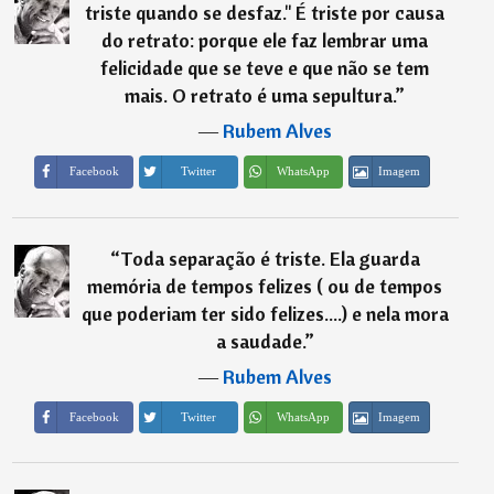
triste quando se desfaz." É triste por causa
do retrato: porque ele faz lembrar uma
felicidade que se teve e que não se tem
mais. O retrato é uma sepultura.
”
―
Rubem Alves
Imagem
Facebook
Twitter
WhatsApp
“
Toda separação é triste. Ela guarda
memória de tempos felizes ( ou de tempos
que poderiam ter sido felizes....) e nela mora
a saudade.
”
―
Rubem Alves
Imagem
Facebook
Twitter
WhatsApp