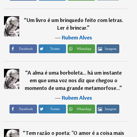
“
Um livro é um brinquedo feito com letras.
Ler é brincar.
”
―
Rubem Alves
Imagem
Facebook
Twitter
WhatsApp
“
A alma é uma borboleta... há um instante
em que uma voz nos diz que chegou o
momento de uma grande metamorfose...
”
―
Rubem Alves
Imagem
Facebook
Twitter
WhatsApp
“
Tem razão o poeta: "O amor é a coisa mais