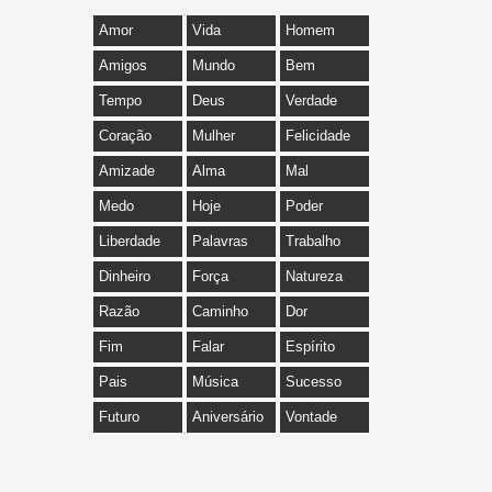
Amor
Vida
Homem
Amigos
Mundo
Bem
Tempo
Deus
Verdade
Coração
Mulher
Felicidade
Amizade
Alma
Mal
Medo
Hoje
Poder
Liberdade
Palavras
Trabalho
Dinheiro
Força
Natureza
Razão
Caminho
Dor
Fim
Falar
Espírito
Pais
Música
Sucesso
Futuro
Aniversário
Vontade