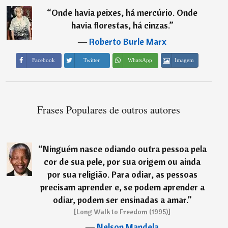
“
Onde havia peixes, há mercúrio. Onde
havia florestas, há cinzas.
”
―
Roberto Burle Marx
Imagem
Facebook
Twitter
WhatsApp
Frases Populares de outros autores
“
Ninguém nasce odiando outra pessoa pela
cor de sua pele, por sua origem ou ainda
por sua religião. Para odiar, as pessoas
precisam aprender e, se podem aprender a
odiar, podem ser ensinadas a amar.
”
[Long Walk to Freedom (1995)]
―
Nelson Mandela