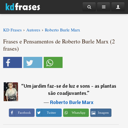
›
›
KD Frases
Autores
Roberto Burle Marx
Frases e Pensamentos de Roberto Burle Marx (2
frases)
“
Um jardim faz-se de luz e sons - as plantas
são coadjuvantes.
”
―
Roberto Burle Marx
Imagem
Facebook
Twitter
WhatsApp