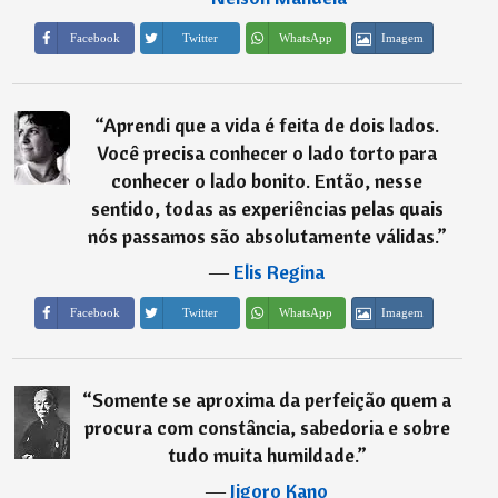
Imagem
Facebook
Twitter
WhatsApp
“
Aprendi que a vida é feita de dois lados.
Você precisa conhecer o lado torto para
conhecer o lado bonito. Então, nesse
sentido, todas as experiências pelas quais
nós passamos são absolutamente válidas.
”
―
Elis Regina
Imagem
Facebook
Twitter
WhatsApp
“
Somente se aproxima da perfeição quem a
procura com constância, sabedoria e sobre
tudo muita humildade.
”
―
Jigoro Kano