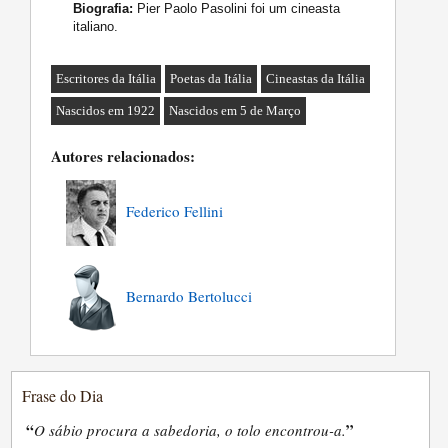
Biografia:
Pier Paolo Pasolini foi um cineasta
italiano.
Escritores da Itália
Poetas da Itália
Cineastas da Itália
Nascidos em 1922
Nascidos em 5 de Março
Autores relacionados:
Federico Fellini
Bernardo Bertolucci
Frase do Dia
“
”
O sábio procura a sabedoria, o tolo encontrou-a.