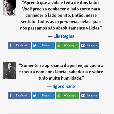
“
Aprendi que a vida é feita de dois lados.
Você precisa conhecer o lado torto para
conhecer o lado bonito. Então, nesse
sentido, todas as experiências pelas quais
nós passamos são absolutamente válidas.
”
―
Elis Regina
Imagem
Facebook
Twitter
WhatsApp
“
Somente se aproxima da perfeição quem a
procura com constância, sabedoria e sobre
tudo muita humildade.
”
―
Jigoro Kano
Imagem
Facebook
Twitter
WhatsApp