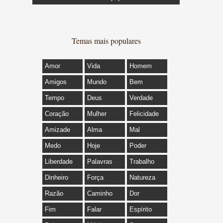
Temas mais populares
Amor
Vida
Homem
Amigos
Mundo
Bem
Tempo
Deus
Verdade
Coração
Mulher
Felicidade
Amizade
Alma
Mal
Medo
Hoje
Poder
Liberdade
Palavras
Trabalho
Dinheiro
Força
Natureza
Razão
Caminho
Dor
Fim
Falar
Espírito