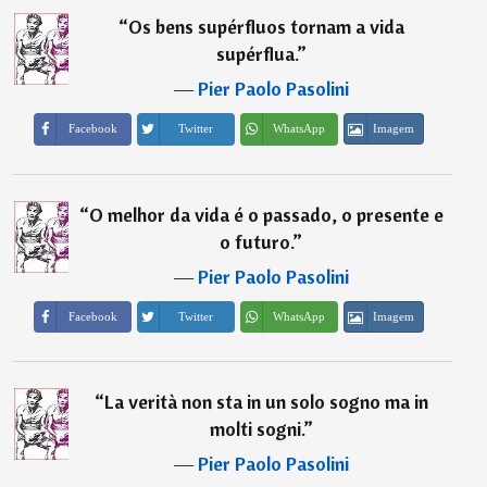
“
Os bens supérfluos tornam a vida
supérflua.
”
―
Pier Paolo Pasolini
Imagem
Facebook
Twitter
WhatsApp
“
O melhor da vida é o passado, o presente e
o futuro.
”
―
Pier Paolo Pasolini
Imagem
Facebook
Twitter
WhatsApp
“
La verità non sta in un solo sogno ma in
molti sogni.
”
―
Pier Paolo Pasolini