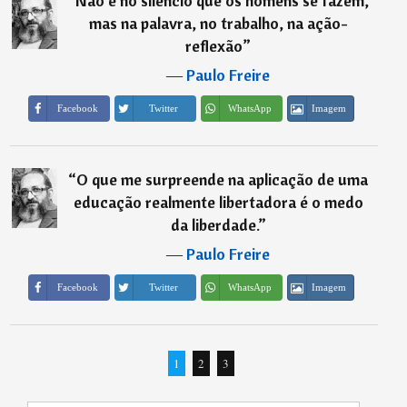
“
Não é no silêncio que os homens se fazem,
mas na palavra, no trabalho, na ação-
reflexão
”
―
Paulo Freire
Imagem
Facebook
Twitter
WhatsApp
“
O que me surpreende na aplicação de uma
educação realmente libertadora é o medo
da liberdade.
”
―
Paulo Freire
Imagem
Facebook
Twitter
WhatsApp
1
2
3