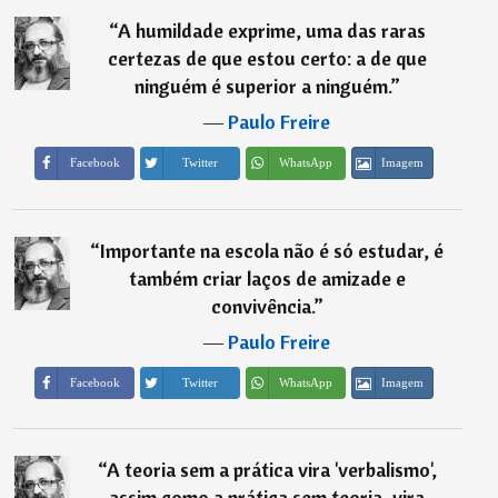
“
A humildade exprime, uma das raras
certezas de que estou certo: a de que
ninguém é superior a ninguém.
”
―
Paulo Freire
Imagem
Facebook
Twitter
WhatsApp
“
Importante na escola não é só estudar, é
também criar laços de amizade e
convivência.
”
―
Paulo Freire
Imagem
Facebook
Twitter
WhatsApp
“
A teoria sem a prática vira 'verbalismo',
assim como a prática sem teoria, vira