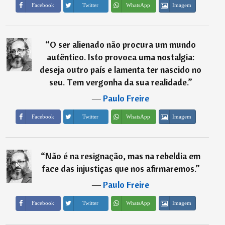
Imagem
Facebook
Twitter
WhatsApp
“
O ser alienado não procura um mundo
autêntico. Isto provoca uma nostalgia:
deseja outro país e lamenta ter nascido no
seu. Tem vergonha da sua realidade.
”
―
Paulo Freire
Imagem
Facebook
Twitter
WhatsApp
“
Não é na resignação, mas na rebeldia em
face das injustiças que nos afirmaremos.
”
―
Paulo Freire
Imagem
Facebook
Twitter
WhatsApp