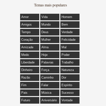
Temas mais populares
Amor
Vida
Homem
Amigos
Mundo
Bem
Tempo
Deus
Verdade
Coração
Mulher
Felicidade
Amizade
Alma
Mal
Medo
Hoje
Poder
Liberdade
Palavras
Trabalho
Dinheiro
Força
Natureza
Razão
Caminho
Dor
Fim
Falar
Espírito
Pais
Música
Sucesso
Futuro
Aniversário
Vontade