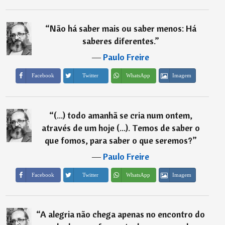
“
Não há saber mais ou saber menos: Há
saberes diferentes.
”
―
Paulo Freire
Imagem
Facebook
Twitter
WhatsApp
“
(...) todo amanhã se cria num ontem,
através de um hoje (...). Temos de saber o
que fomos, para saber o que seremos?
”
―
Paulo Freire
Imagem
Facebook
Twitter
WhatsApp
“
A alegria não chega apenas no encontro do