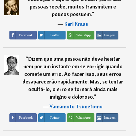
pessoas recebe, muitos transmitem e
poucos possuem.
”
―
Karl Kraus
Imagem
Facebook
Twitter
WhatsApp
“
Dizem que uma pessoa não deve hesitar
nem por um instante em se corrigir quando
comete um erro. Ao fazer isso, seus erros
desaparecerão rapidamente. Mas, se tentar
ocultá-lo, o erro se tornará ainda mais
indigno e doloroso.
”
―
Yamamoto Tsunetomo
Imagem
Facebook
Twitter
WhatsApp