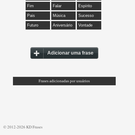
Fim
Falar
Espírito
Pais
Música
Sucesso
Futuro
Aniversário
Vontade
Adicionar uma frase
Frases adicionadas por usuários
© 2012-2026 KD Frases