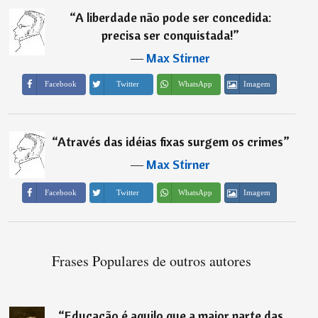
“
A liberdade não pode ser concedida:
precisa ser conquistada!
”
―
Max Stirner
Imagem
Facebook
Twitter
WhatsApp
“
Através das idéias fixas surgem os crimes
”
―
Max Stirner
Imagem
Facebook
Twitter
WhatsApp
Frases Populares de outros autores
“
Educação é aquilo que a maior parte das