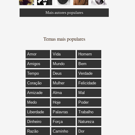
Mais autores populares
Temas mais populares
Amor
Vida
Homem
Amigos
Mundo
Bem
Tempo
Deus
Verdade
Coração
Mulher
Felicidade
Amizade
Alma
Mal
Medo
Hoje
Poder
Liberdade
Palavras
Trabalho
Dinheiro
Força
Natureza
Razão
Caminho
Dor