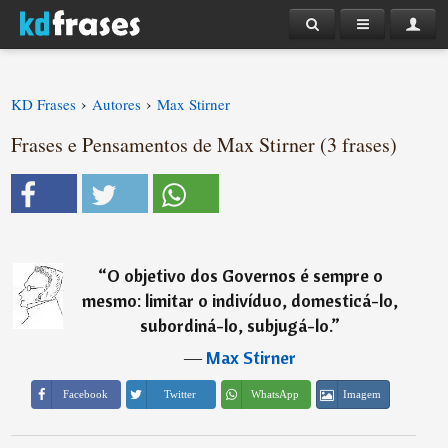
›
›
KD Frases
Autores
Max Stirner
Frases e Pensamentos de Max Stirner (3 frases)
“
O objetivo dos Governos é sempre o
mesmo: limitar o indivíduo, domesticá-lo,
subordiná-lo, subjugá-lo.
”
―
Max Stirner
Imagem
Facebook
Twitter
WhatsApp