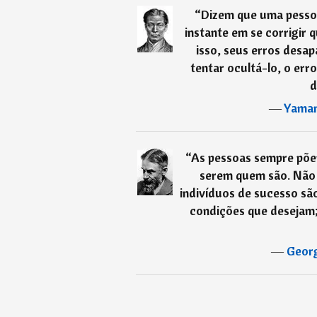
“
Dizem que uma pesso
instante em se corrigir
isso, seus erros desa
tentar ocultá-lo, o err
d
―
Yama
“
As pessoas sempre põem
serem quem são. Não 
indivíduos de sucesso sã
condições que desejam;
―
Geor