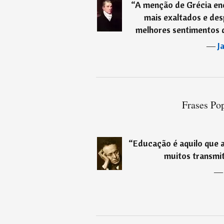
“
A menção de Grécia en
mais exaltados e de
melhores sentimentos d
―
J
Frases Pop
“
Educação é aquilo que a
muitos transmi