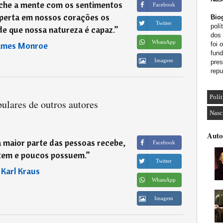
che a mente com os sentimentos
Facebook
sperta em nossos corações os
Biog
Twitter
polí
e que nossa natureza é capaz.
”
dos 
WhatsApp
ames Monroe
foi 
fund
Imagem
pres
repu
Polí
ulares de outros autores
Nasc
Auto
 maior parte das pessoas recebe,
Facebook
tem e poucos possuem.
”
Twitter
―
Karl Kraus
WhatsApp
Imagem