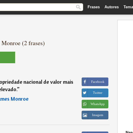
Frases
Autores
Tema
 Monroe (2 frases)
opriedade nacional de valor mais
Facebook
elevado.
”
Twitter
ames Monroe
WhatsApp
Imagem
Nas