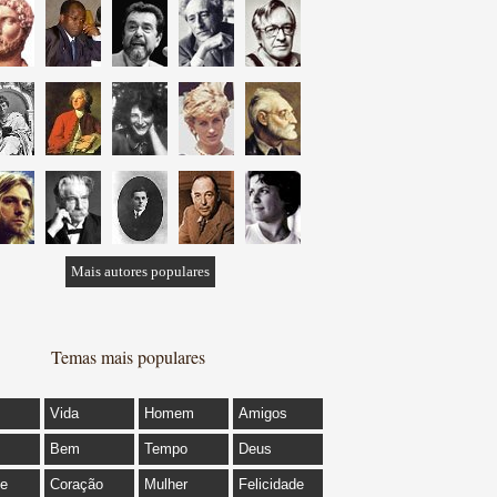
Mais autores populares
Temas mais populares
Vida
Homem
Amigos
Bem
Tempo
Deus
de
Coração
Mulher
Felicidade