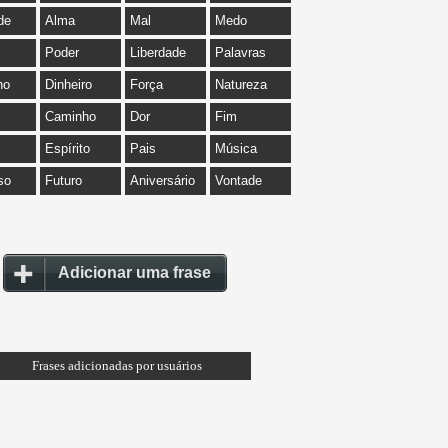
de
Alma
Mal
Medo
Poder
Liberdade
Palavras
ho
Dinheiro
Força
Natureza
Caminho
Dor
Fim
Espírito
Pais
Música
so
Futuro
Aniversário
Vontade
Adicionar uma frase
Frases adicionadas por usuários