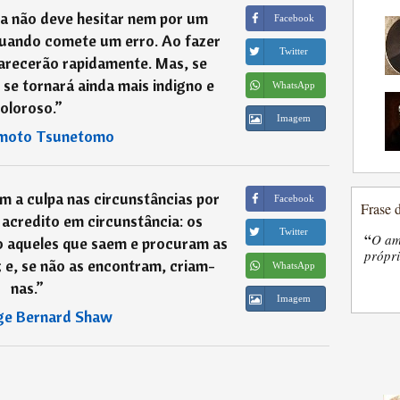
a não deve hesitar nem por um
Facebook
 quando comete um erro. Ao fazer
Twitter
parecerão rapidamente. Mas, se
o se tornará ainda mais indigno e
WhatsApp
oloroso.
”
Imagem
moto Tsunetomo
 a culpa nas circunstâncias por
Facebook
Frase 
acredito em circunstância: os
Twitter
“
O am
o aqueles que saem e procuram as
própri
 e, se não as encontram, criam-
WhatsApp
nas.
”
Imagem
ge Bernard Shaw