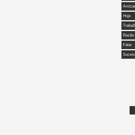
Amiza
Hoje
Trabal
Razão
Falar
Suces