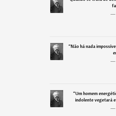
fa
“
Não há nada impossíve
e
“
Um homem energétic
indolente vegetará e