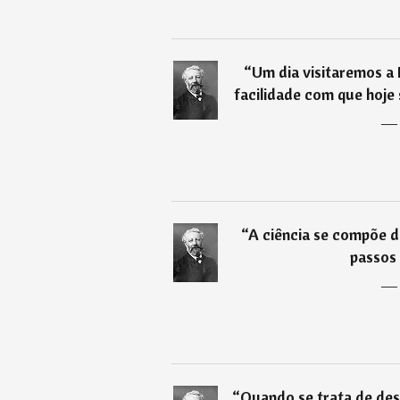
“
Um dia visitaremos a
facilidade com que hoje 
“
A ciência se compõe de
passos 
“
Quando se trata de dest