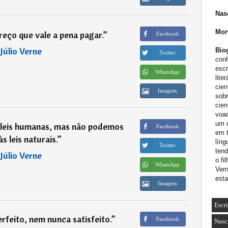
Nas
Mor
reço que vale a pena pagar.
”
Facebook
―
Júlio Verne
Biog
Twitter
conh
escr
WhatsApp
lite
cien
Imagem
sob
cien
voad
um d
 leis humanas, mas não podemos
Facebook
em t
às leis naturais.
”
lín
Twitter
tend
―
Júlio Verne
o fi
WhatsApp
Vern
esta
Imagem
Escr
feito, nem nunca satisfeito.
”
Facebook
Nasc