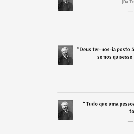
[Da Te
“
Deus ter-nos-ia posto á
se nos quisesse
“
Tudo que uma pessoa
to