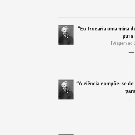
“
Eu trocaria uma mina d
pura 
[Viagem ao C
“
A ciência compõe-se de 
para