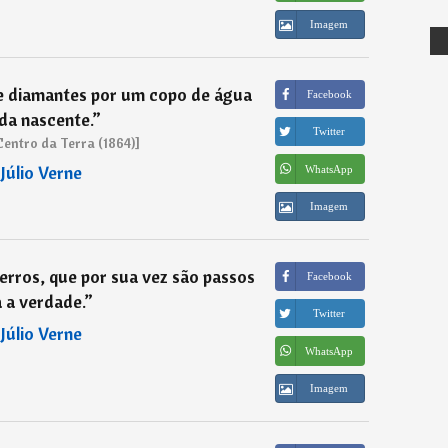
Imagem
e diamantes por um copo de água
Facebook
da nascente.
”
Twitter
entro da Terra (1864)]
―
Júlio Verne
WhatsApp
Imagem
erros, que por sua vez são passos
Facebook
 a verdade.
”
Twitter
―
Júlio Verne
WhatsApp
Imagem