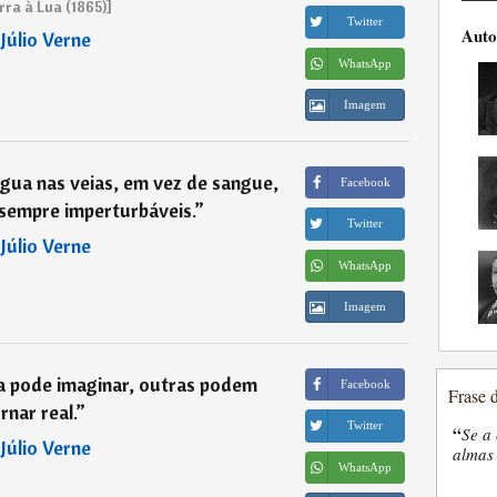
rra à Lua (1865)]
Twitter
Auto
―
Júlio Verne
WhatsApp
Imagem
gua nas veias, em vez de sangue,
Facebook
 sempre imperturbáveis.
”
Twitter
―
Júlio Verne
WhatsApp
Imagem
 pode imaginar, outras podem
Facebook
Frase 
rnar real.
”
Twitter
“
Se a 
―
Júlio Verne
almas 
WhatsApp