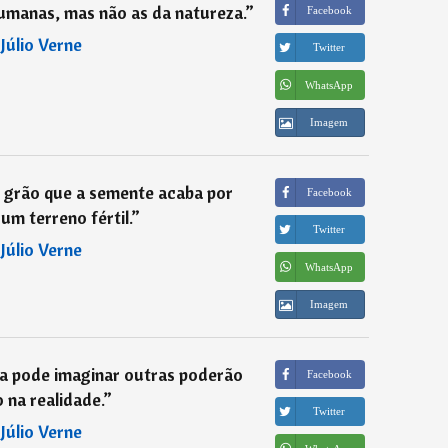
humanas, mas não as da natureza.
”
Facebook
―
Júlio Verne
Twitter
WhatsApp
Imagem
o grão que a semente acaba por
Facebook
um terreno fértil.
”
Twitter
―
Júlio Verne
WhatsApp
Imagem
a pode imaginar outras poderão
Facebook
 na realidade.
”
Twitter
―
Júlio Verne