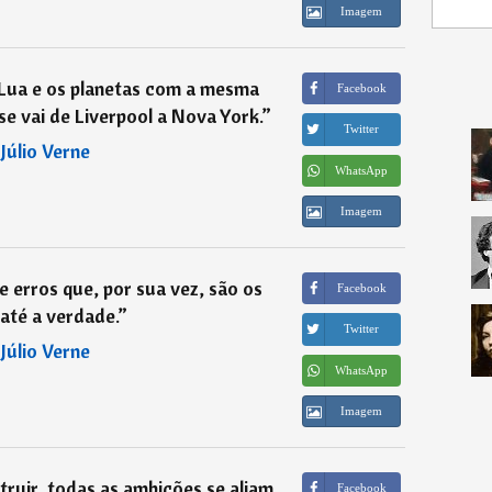
Imagem
 Lua e os planetas com a mesma
Facebook
se vai de Liverpool a Nova York.
”
Twitter
―
Júlio Verne
WhatsApp
Imagem
 erros que, por sua vez, são os
Facebook
até a verdade.
”
Twitter
―
Júlio Verne
WhatsApp
Imagem
ruir, todas as ambições se aliam
Facebook