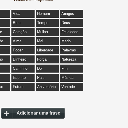
Vida
Homem
Amigos
Bem
Tempo
Deus
de
Coração
Mulher
Felicidade
de
Alma
Mal
Medo
Poder
Liberdade
Palavras
ho
Dinheiro
Força
Natureza
Caminho
Dor
Fim
Espírito
Pais
Música
so
Futuro
Aniversário
Vontade
Adicionar uma frase