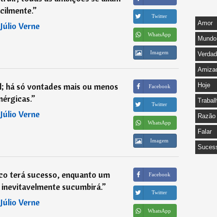
cilmente.
”
Twitter
Amor
―
Júlio Verne
WhatsApp
Mundo
Imagem
Verda
Amiza
l; há só vontades mais ou menos
Hoje
Facebook
nérgicas.
”
Trabal
Twitter
―
Júlio Verne
Razão
WhatsApp
Falar
Imagem
Suces
o terá sucesso, enquanto um
Facebook
 inevitavelmente sucumbirá.
”
Twitter
―
Júlio Verne
WhatsApp