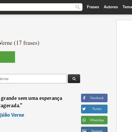
Frases
Autores
Tema
Verne (17 frases)
a grande sem uma esperança
Facebook
xagerada.
”
Twitter
―
Júlio Verne
WhatsApp
Imagem