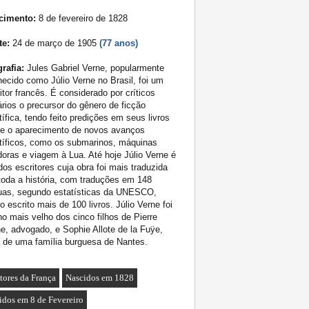
cimento:
8 de fevereiro de 1828
te:
24 de março de 1905
(77 anos)
rafia:
Jules Gabriel Verne, popularmente
ecido como Júlio Verne no Brasil, foi um
itor francês. É considerado por críticos
rários o precursor do gênero de ficção
tífica, tendo feito predições em seus livros
re o aparecimento de novos avanços
tíficos, como os submarinos, máquinas
oras e viagem à Lua. Até hoje Júlio Verne é
os escritores cuja obra foi mais traduzida
oda a história, com traduções em 148
guas, segundo estatísticas da UNESCO,
o escrito mais de 100 livros. Júlio Verne foi
lho mais velho dos cinco filhos de Pierre
e, advogado, e Sophie Allote de la Fuÿe,
 de uma família burguesa de Nantes.
itores da França
Nascidos em 1828
idos em 8 de Fevereiro