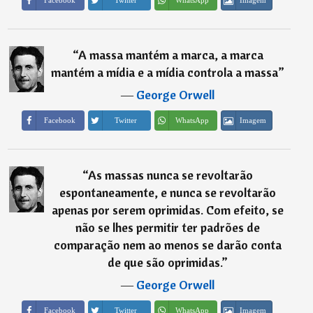
“
A massa mantém a marca, a marca
mantém a mídia e a mídia controla a massa
”
―
George Orwell
Imagem
Facebook
Twitter
WhatsApp
“
As massas nunca se revoltarão
espontaneamente, e nunca se revoltarão
apenas por serem oprimidas. Com efeito, se
não se lhes permitir ter padrões de
comparação nem ao menos se darão conta
de que são oprimidas.
”
―
George Orwell
Imagem
Facebook
Twitter
WhatsApp