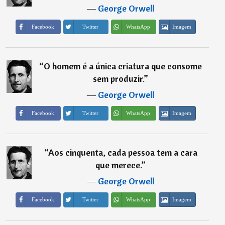
―
George Orwell
Imagem
Facebook
Twitter
WhatsApp
“
O homem é a única criatura que consome
sem produzir.
”
―
George Orwell
Imagem
Facebook
Twitter
WhatsApp
“
Aos cinquenta, cada pessoa tem a cara
que merece.
”
―
George Orwell
Imagem
Facebook
Twitter
WhatsApp