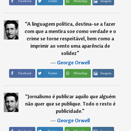
Imagem
Facebook
Twitter
WhatsApp
“
A linguagem política, destina-se a fazer
com que a mentira soe como verdade e o
crime se torne respeitável, bem como a
imprimir ao vento uma aparência de
solidez
”
―
George Orwell
Imagem
Facebook
Twitter
WhatsApp
“
Jornalismo é publicar aquilo que alguém
não quer que se publique. Todo o resto é
publicidade.
”
―
George Orwell
Imagem
Facebook
Twitter
WhatsApp