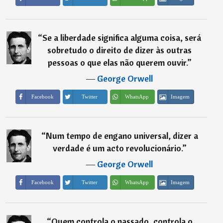
“
Se a liberdade significa alguma coisa, será
sobretudo o direito de dizer às outras
pessoas o que elas não querem ouvir.
”
―
George Orwell
Imagem
Facebook
Twitter
WhatsApp
“
Num tempo de engano universal, dizer a
verdade é um acto revolucionário.
”
―
George Orwell
Imagem
Facebook
Twitter
WhatsApp
“
Quem controla o passado, controla o