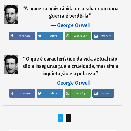
“
A maneira mais rápida de acabar com uma
guerra é perdê-la.
”
―
George Orwell
Imagem
Facebook
Twitter
WhatsApp
“
O que é característico da vida actual não
são a insegurança e a crueldade, mas sim a
inquietação e a pobreza.
”
―
George Orwell
Imagem
Facebook
Twitter
WhatsApp
1
2