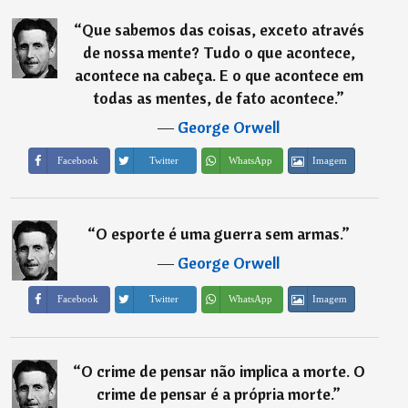
“
Que sabemos das coisas, exceto através
de nossa mente? Tudo o que acontece,
acontece na cabeça. E o que acontece em
todas as mentes, de fato acontece.
”
―
George Orwell
Imagem
Facebook
Twitter
WhatsApp
“
O esporte é uma guerra sem armas.
”
―
George Orwell
Imagem
Facebook
Twitter
WhatsApp
“
O crime de pensar não implica a morte. O
crime de pensar é a própria morte.
”