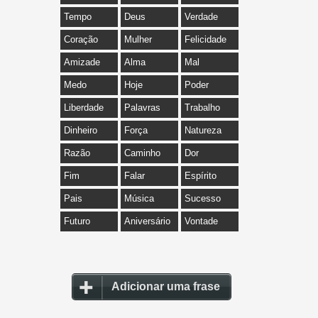
Tempo
Deus
Verdade
Coração
Mulher
Felicidade
Amizade
Alma
Mal
Medo
Hoje
Poder
Liberdade
Palavras
Trabalho
Dinheiro
Força
Natureza
Razão
Caminho
Dor
Fim
Falar
Espírito
Pais
Música
Sucesso
Futuro
Aniversário
Vontade
Adicionar uma frase