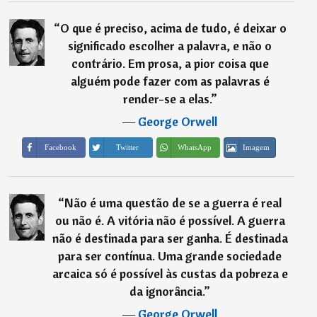
“
O que é preciso, acima de tudo, é deixar o
significado escolher a palavra, e não o
contrário. Em prosa, a pior coisa que
alguém pode fazer com as palavras é
render-se a elas.
”
―
George Orwell
Imagem
Facebook
Twitter
WhatsApp
“
Não é uma questão de se a guerra é real
ou não é. A vitória não é possível. A guerra
não é destinada para ser ganha. É destinada
para ser contínua. Uma grande sociedade
arcaica só é possível às custas da pobreza e
da ignorância.
”
―
George Orwell