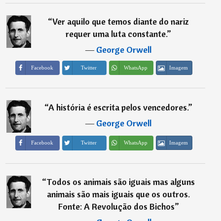
“
Ver aquilo que temos diante do nariz
requer uma luta constante.
”
―
George Orwell
Imagem
Facebook
Twitter
WhatsApp
“
A história é escrita pelos vencedores.
”
―
George Orwell
Imagem
Facebook
Twitter
WhatsApp
“
Todos os animais são iguais mas alguns
animais são mais iguais que os outros.
Fonte: A Revolução dos Bichos
”