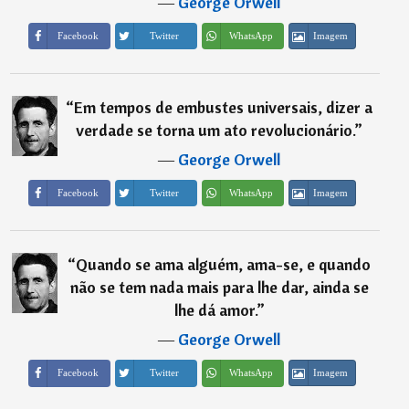
―
George Orwell
Imagem
Facebook
Twitter
WhatsApp
“
Em tempos de embustes universais, dizer a
verdade se torna um ato revolucionário.
”
―
George Orwell
Imagem
Facebook
Twitter
WhatsApp
“
Quando se ama alguém, ama-se, e quando
não se tem nada mais para lhe dar, ainda se
lhe dá amor.
”
―
George Orwell
Imagem
Facebook
Twitter
WhatsApp