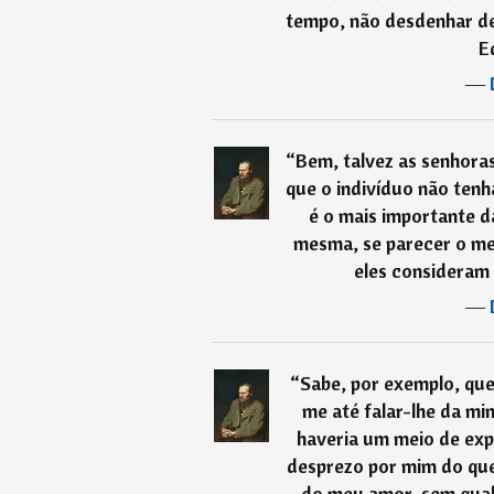
tempo, não desdenhar de
E
―
“
Bem, talvez as senhora
que o indivíduo não tenh
é o mais importante d
mesma, se parecer o men
eles consideram
―
“
Sabe, por exemplo, que
me até falar-lhe da mi
haveria um meio de exp
desprezo por mim do que
do meu amor, sem qual