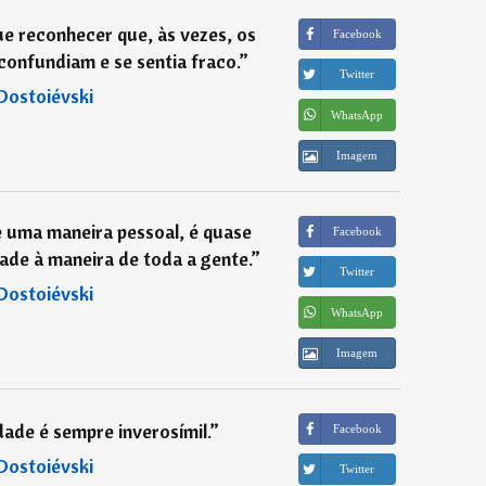
e reconhecer que, às vezes, os
Facebook
onfundiam e se sentia fraco.
”
Twitter
Dostoiévski
WhatsApp
Imagem
 uma maneira pessoal, é quase
Facebook
ade à maneira de toda a gente.
”
Twitter
Dostoiévski
WhatsApp
Imagem
ade é sempre inverosímil.
”
Facebook
Dostoiévski
Twitter