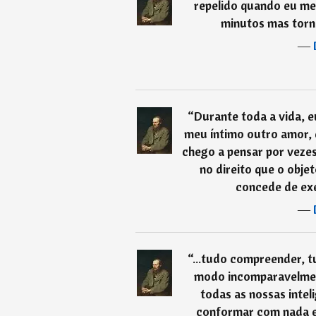
repelido quando eu me
minutos mas torn
―
“
Durante toda a vida, 
meu íntimo outro amor, e
chego a pensar por veze
no direito que o obj
concede de exer
―
“
...tudo compreender, t
modo incomparavelmen
todas as nossas intel
conformar com nada 