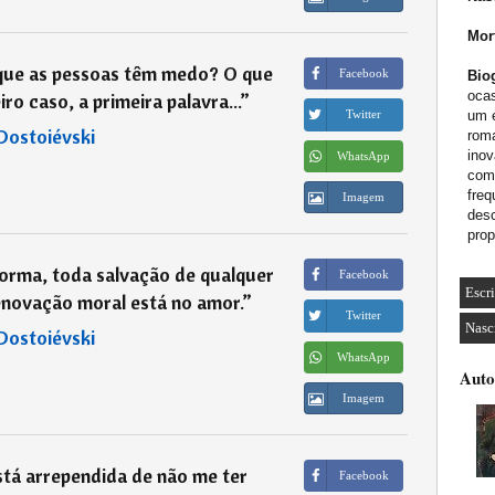
Mor
 que as pessoas têm medo? O que
Facebook
Biog
ocas
o caso, a primeira palavra...
”
um e
Twitter
Dostoiévski
roma
inov
WhatsApp
como
freq
Imagem
desc
prop
forma, toda salvação de qualquer
Facebook
Escr
renovação moral está no amor.
”
Twitter
Nasc
Dostoiévski
WhatsApp
Auto
Imagem
tá arrependida de não me ter
Facebook