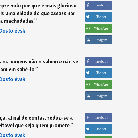
preendo por que é mais glorioso
Facebook
is uma cidade do que assassinar
Twitter
a machadadas.
”
WhatsApp
Dostoiévski
Imagem
s os homens não o sabem e não se
Facebook
am em sabê-lo.
”
Twitter
Dostoiévski
WhatsApp
Imagem
, afinal de contas, reduz-se a
Facebook
eitável que seja quem promete.
”
Twitter
Dostoiévski