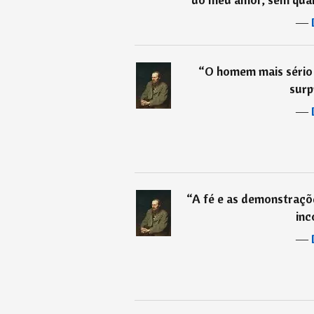
―
“
O homem mais sério 
surp
―
“
A fé e as demonstraçõ
inc
―