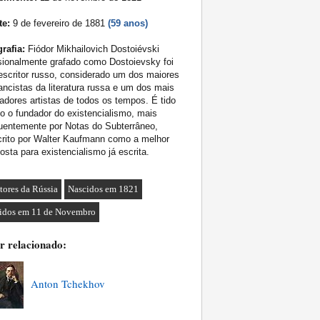
te:
9 de fevereiro de 1881
(59 anos)
rafia:
Fiódor Mikhailovich Dostoiévski
ionalmente grafado como Dostoievsky foi
scritor russo, considerado um dos maiores
ncistas da literatura russa e um dos mais
adores artistas de todos os tempos. É tido
 o fundador do existencialismo, mais
uentemente por Notas do Subterrâneo,
rito por Walter Kaufmann como a melhor
osta para existencialismo já escrita.
itores da Rússia
Nascidos em 1821
idos em 11 de Novembro
r relacionado:
Anton Tchekhov