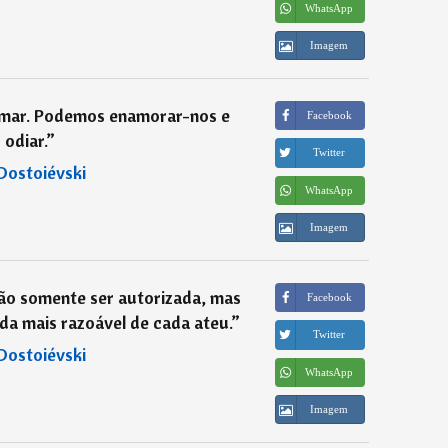
WhatsApp
Imagem
amar. Podemos enamorar-nos e
Facebook
odiar.
”
Twitter
Dostoiévski
WhatsApp
Imagem
ão somente ser autorizada, mas
Facebook
da mais razoável de cada ateu.
”
Twitter
Dostoiévski
WhatsApp
Imagem