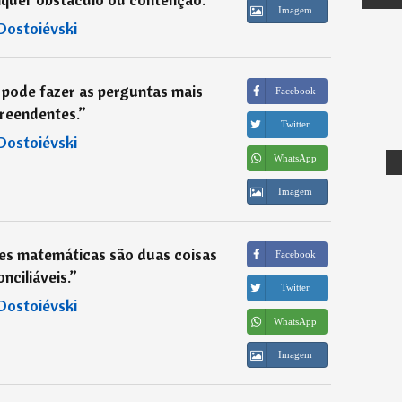
Imagem
Dostoiévski
pode fazer as perguntas mais
Facebook
reendentes.
”
Twitter
Dostoiévski
WhatsApp
Imagem
es matemáticas são duas coisas
Facebook
onciliáveis.
”
Twitter
Dostoiévski
WhatsApp
Imagem