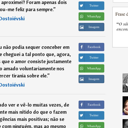
 aproximei? Foram apenas dois
Twitter
ou-me feliz para sempre.
”
Frase 
WhatsApp
Dostoiévski
“
O sá
Imagem
encon
eu não podia sequer conceber em
Facebook
 cheguei a tal ponto que, agora,
Twitter
s que o amor consiste justamente
eto amado voluntariamente nos
WhatsApp
cer tirania sobre ele.
”
Imagem
Dostoiévski
udo ver e vê-lo muitas vezes, de
Facebook
te mais nítido do que o fazem
Twitter
igências mais positivas; não se
e com ninguém, mas ao mesmo
WhatsApp