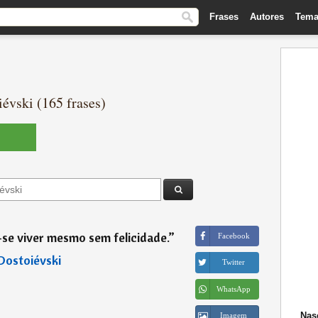
Frases
Autores
Tema
évski (165 frases)
e viver mesmo sem felicidade.
”
Facebook
Dostoiévski
Twitter
WhatsApp
Nas
Imagem