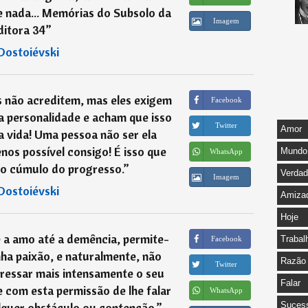
 nada... Memórias do Subsolo da
Imagem
ditora 34
”
Dostoiévski
s não acreditem, mas eles exigem
Facebook
a personalidade e acham que isso
Twitter
Amor
a vida! Uma pessoa não ser ela
os possível consigo! É isso que
Mundo
WhatsApp
 o cúmulo do progresso.
”
Verda
Imagem
Dostoiévski
Amiza
Hoje
 a amo até a demência, permite-
Trabal
Facebook
nha paixão, e naturalmente, não
Razão
Twitter
ressar mais intensamente o seu
Falar
 com esta permissão de lhe falar
WhatsApp
quer obstáculo ou contenção.
”
Suces