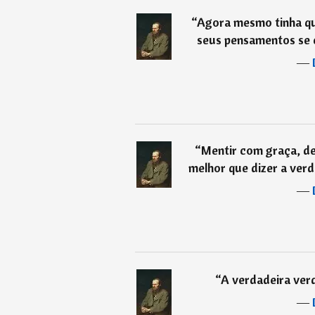
“
Agora mesmo tinha qu
seus pensamentos se c
―
“
Mentir com graça, de
melhor que dizer a verd
―
“
A verdadeira verd
―