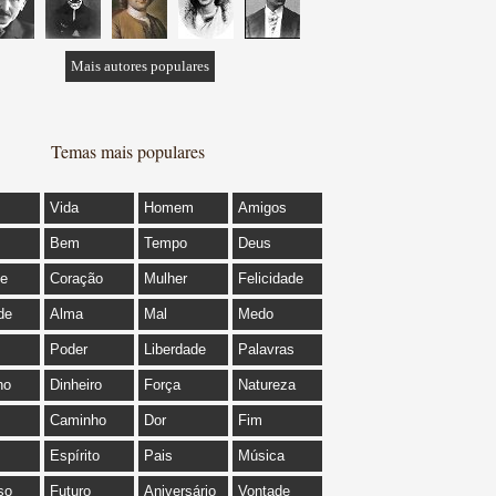
Mais autores populares
Temas mais populares
Vida
Homem
Amigos
Bem
Tempo
Deus
de
Coração
Mulher
Felicidade
de
Alma
Mal
Medo
Poder
Liberdade
Palavras
ho
Dinheiro
Força
Natureza
Caminho
Dor
Fim
Espírito
Pais
Música
so
Futuro
Aniversário
Vontade