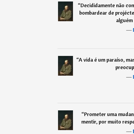
“
Decididamente não com
bombardear de projécte
alguém 
―
“
A vida é um paraíso, ma
preocup
―
“
Prometer uma mudança
mentir, por muito resp
―