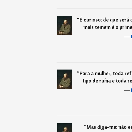
“
É curioso: de que será
mais temem é o primeir
―
“
Para a mulher, toda re
tipo de ruína e toda 
―
“
Mas diga-me: não es