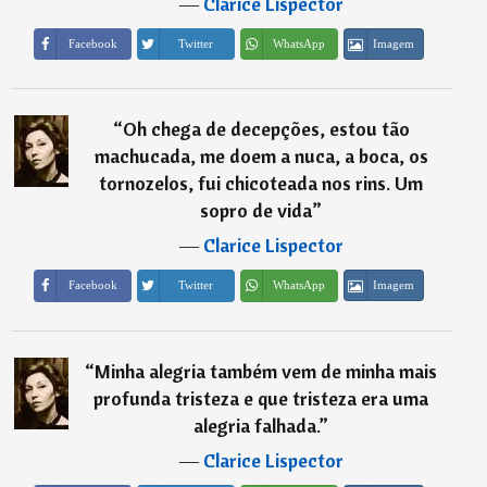
―
Clarice Lispector
Imagem
Facebook
Twitter
WhatsApp
“
Oh chega de decepções, estou tão
machucada, me doem a nuca, a boca, os
tornozelos, fui chicoteada nos rins. Um
sopro de vida
”
―
Clarice Lispector
Imagem
Facebook
Twitter
WhatsApp
“
Minha alegria também vem de minha mais
profunda tristeza e que tristeza era uma
alegria falhada.
”
―
Clarice Lispector