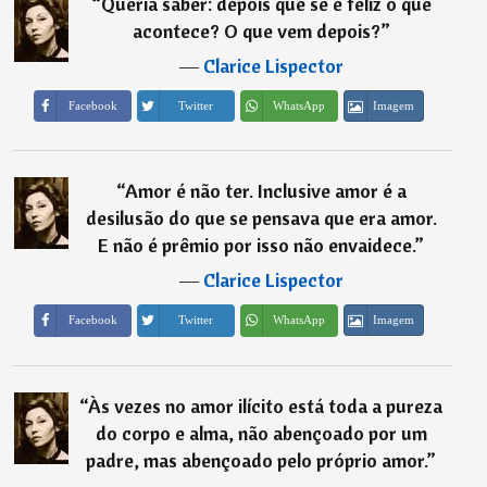
“
Queria saber: depois que se é feliz o que
acontece? O que vem depois?
”
―
Clarice Lispector
Imagem
Facebook
Twitter
WhatsApp
“
Amor é não ter. Inclusive amor é a
desilusão do que se pensava que era amor.
E não é prêmio por isso não envaidece.
”
―
Clarice Lispector
Imagem
Facebook
Twitter
WhatsApp
“
Às vezes no amor ilícito está toda a pureza
do corpo e alma, não abençoado por um
padre, mas abençoado pelo próprio amor.
”