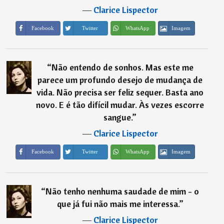
―
Clarice Lispector
Imagem
Facebook
Twitter
WhatsApp
“
Não entendo de sonhos. Mas este me
parece um profundo desejo de mudança de
vida. Não precisa ser feliz sequer. Basta ano
novo. E é tão difícil mudar. Às vezes escorre
sangue.
”
―
Clarice Lispector
Imagem
Facebook
Twitter
WhatsApp
“
Não tenho nenhuma saudade de mim - o
que já fui não mais me interessa.
”
―
Clarice Lispector