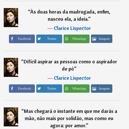
“
Às duas horas da madrugada, enfim,
nasceu ela, a ideia.
”
―
Clarice Lispector
Imagem
Facebook
Twitter
WhatsApp
“
Difícil aspirar as pessoas como o aspirador
de pó
”
―
Clarice Lispector
Imagem
Facebook
Twitter
WhatsApp
“
Mas chegará o instante em que me darás a
mão, não mais por solidão, mas como eu
agora: por amor.
”