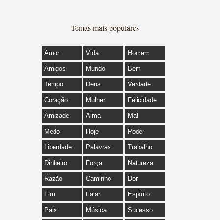
Temas mais populares
Amor
Vida
Homem
Amigos
Mundo
Bem
Tempo
Deus
Verdade
Coração
Mulher
Felicidade
Amizade
Alma
Mal
Medo
Hoje
Poder
Liberdade
Palavras
Trabalho
Dinheiro
Força
Natureza
Razão
Caminho
Dor
Fim
Falar
Espírito
Pais
Música
Sucesso