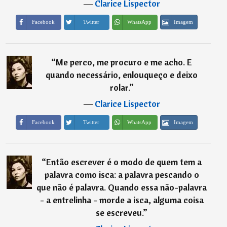
―
Clarice Lispector
Imagem
Facebook
Twitter
WhatsApp
“
Me perco, me procuro e me acho. E
quando necessário, enlouqueço e deixo
rolar.
”
―
Clarice Lispector
Imagem
Facebook
Twitter
WhatsApp
“
Então escrever é o modo de quem tem a
palavra como isca: a palavra pescando o
que não é palavra. Quando essa não-palavra
- a entrelinha - morde a isca, alguma coisa
se escreveu.
”