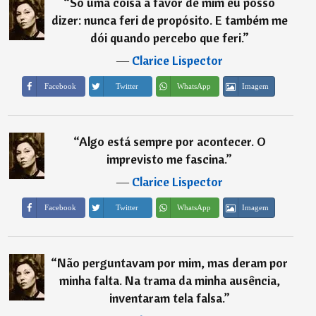
“
Só uma coisa a favor de mim eu posso
dizer: nunca feri de propósito. E também me
dói quando percebo que feri.
”
―
Clarice Lispector
Imagem
Facebook
Twitter
WhatsApp
“
Algo está sempre por acontecer. O
imprevisto me fascina.
”
―
Clarice Lispector
Imagem
Facebook
Twitter
WhatsApp
“
Não perguntavam por mim, mas deram por
minha falta. Na trama da minha ausência,
inventaram tela falsa.
”