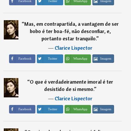
Imagem
Facebook
Twitter
WhatsApp
“
Mas, em contrapartida, a vantagem de ser
bobo é ter boa-fé, não desconfiar, e,
portanto estar tranquilo.
”
―
Clarice Lispector
Imagem
Facebook
Twitter
WhatsApp
“
O que é verdadeiramente imoral é ter
desistido de si mesmo.
”
―
Clarice Lispector
Imagem
Facebook
Twitter
WhatsApp