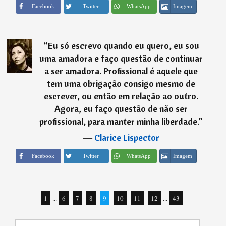
Imagem
Facebook
Twitter
WhatsApp
“
Eu só escrevo quando eu quero, eu sou
uma amadora e faço questão de continuar
a ser amadora. Profissional é aquele que
tem uma obrigação consigo mesmo de
escrever, ou então em relação ao outro.
Agora, eu faço questão de não ser
profissional, para manter minha liberdade.
”
―
Clarice Lispector
Imagem
Facebook
Twitter
WhatsApp
1
...
6
7
8
9
10
11
12
...
43