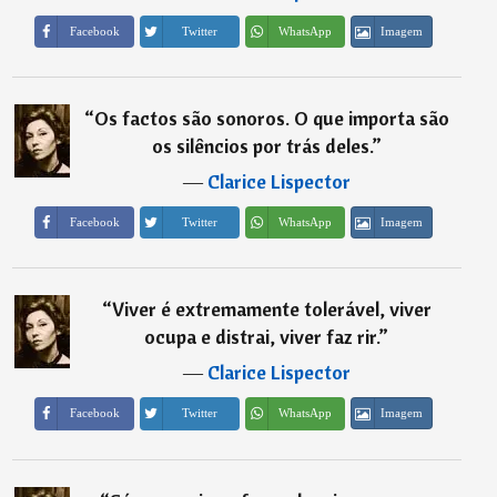
Imagem
Facebook
Twitter
WhatsApp
“
Os factos são sonoros. O que importa são
os silêncios por trás deles.
”
―
Clarice Lispector
Imagem
Facebook
Twitter
WhatsApp
“
Viver é extremamente tolerável, viver
ocupa e distrai, viver faz rir.
”
―
Clarice Lispector
Imagem
Facebook
Twitter
WhatsApp