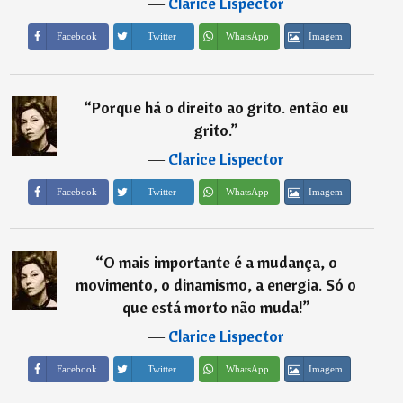
―
Clarice Lispector
Imagem
Facebook
Twitter
WhatsApp
“
Porque há o direito ao grito. então eu
grito.
”
―
Clarice Lispector
Imagem
Facebook
Twitter
WhatsApp
“
O mais importante é a mudança, o
movimento, o dinamismo, a energia. Só o
que está morto não muda!
”
―
Clarice Lispector
Imagem
Facebook
Twitter
WhatsApp