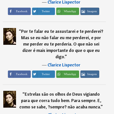
―
Clarice Lispector
Imagem
Facebook
Twitter
WhatsApp
“
Por te falar eu te assustarei e te perderei?
Mas se eu não falar eu me perderei, e por
me perder eu te perderia. O que não sei
dizer é mais importante do que o que eu
digo.
”
―
Clarice Lispector
Imagem
Facebook
Twitter
WhatsApp
“
Estrelas são os olhos de Deus vigiando
para que corra tudo bem. Para sempre. E,
como se sabe, ?sempre? não acaba nunca.
”