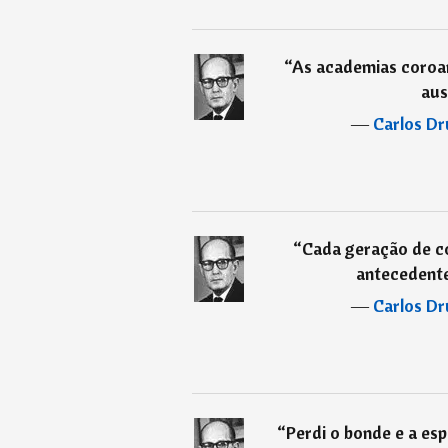
“
As academias coroam
aus
―
Carlos D
“
Cada geração de c
antecedente
―
Carlos D
“
Perdi o bonde e a esp