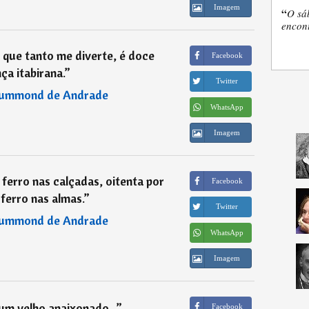
Imagem
“
O sá
encon
, que tanto me diverte, é doce
Facebook
ça itabirana.
”
Twitter
rummond de Andrade
WhatsApp
Imagem
ferro nas calçadas, oitenta por
Facebook
ferro nas almas.
”
Twitter
rummond de Andrade
WhatsApp
Imagem
um velho apaixonado...
”
Facebook