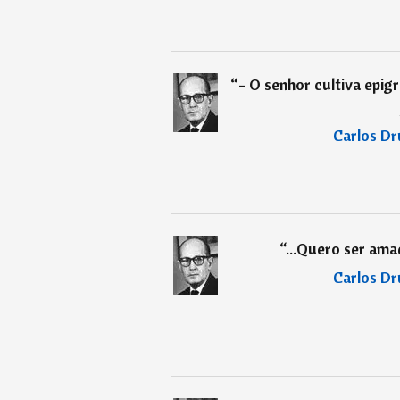
“
- O senhor cultiva epi
―
Carlos D
“
...Quero ser amad
―
Carlos D