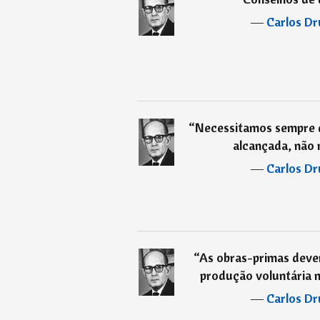
―
Carlos D
“
Necessitamos sempre d
alcançada, não 
―
Carlos D
“
As obras-primas devem
produção voluntária n
―
Carlos D