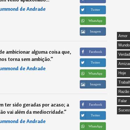
rummond de Andrade
Twitter
WhatsApp
Imagem
Amor
Mundo
e ambicionar alguma coisa que,
Facebook
Verda
nos torna sem ambição.
”
Twitter
Amiza
rummond de Andrade
Hoje
WhatsApp
Trabal
Imagem
Razão
Falar
 ter sido geradas por acaso; a
Facebook
Suces
ão vai além da mediocridade.
”
Twitter
rummond de Andrade
WhatsApp