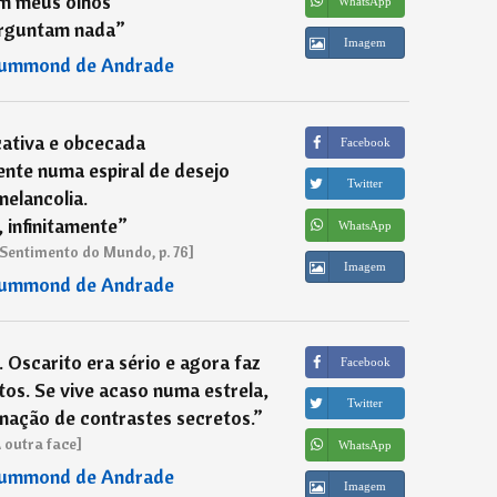
m meus olhos
WhatsApp
rguntam nada
”
Imagem
rummond de Andrade
cativa e obcecada
Facebook
ente numa espiral de desejo
Twitter
melancolia.
a, infinitamente
”
WhatsApp
 Sentimento do Mundo, p. 76]
Imagem
rummond de Andrade
Oscarito era sério e agora faz
Facebook
tos. Se vive acaso numa estrela,
Twitter
nação de contrastes secretos.
”
 outra face]
WhatsApp
rummond de Andrade
Imagem