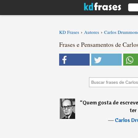
›
›
KD Frases
Autores
Carlos Drummon
Frases e Pensamentos de Carl
“
Quem gosta de escrever
ter
―
Carlos D