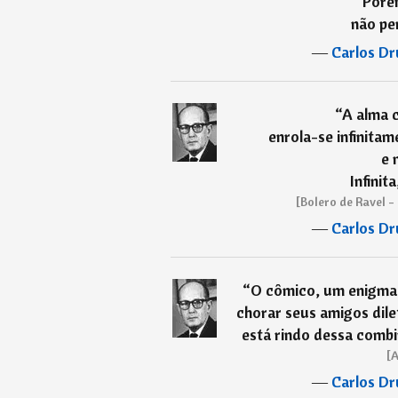
Poré
não pe
―
Carlos D
“
A alma 
enrola-se infinitam
e 
Infinit
[Bolero de Ravel -
―
Carlos D
“
O cômico, um enigma. 
chorar seus amigos dile
está rindo dessa combi
[A
―
Carlos D