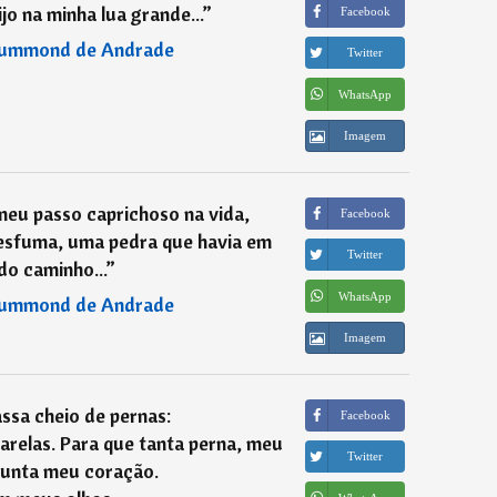
o na minha lua grande...
”
Facebook
rummond de Andrade
Twitter
WhatsApp
Imagem
meu passo caprichoso na vida,
Facebook
e esfuma, uma pedra que havia em
Twitter
do caminho...
”
WhatsApp
rummond de Andrade
Imagem
ssa cheio de pernas:
Facebook
arelas. Para que tanta perna, meu
Twitter
gunta meu coração.