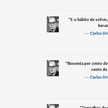
“
E o hábito de sofrer
heran
―
Carlos D
“
Noventa por cento de 
cento de 
―
Carlos D
“
Conselhos de 