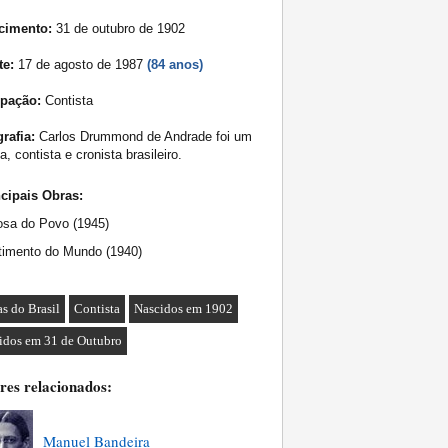
cimento:
31 de outubro de 1902
te:
17 de agosto de 1987
(84 anos)
pação:
Contista
rafia:
Carlos Drummond de Andrade foi um
a, contista e cronista brasileiro.
ncipais Obras:
osa do Povo (1945)
timento do Mundo (1940)
as do Brasil
Contista
Nascidos em 1902
idos em 31 de Outubro
res relacionados:
Manuel Bandeira