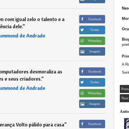
Nas
 com igual zelo o talento e a
Mor
Facebook
ência dele.
”
Ocu
Twitter
rummond de Andrade
Biog
WhatsApp
poet
Imagem
Pri
A R
omputadores desmoraliza as
Facebook
Sen
s e seus criadores.
”
Twitter
rummond de Andrade
Poet
WhatsApp
Nasc
Imagem
Auto
erança Volto pálido para casa
”
Facebook