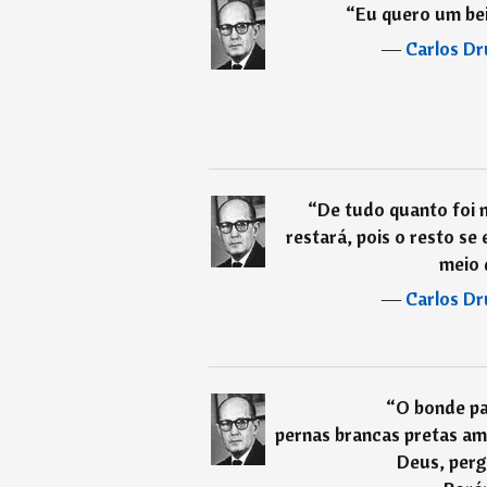
“
Eu quero um beij
―
Carlos D
“
De tudo quanto foi 
restará, pois o resto s
meio 
―
Carlos D
“
O bonde pa
pernas brancas pretas am
Deus, per