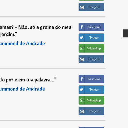
Imagem
gramas? - Não, só a grama do meu
Facebook
jardim.
”
Twitter
rummond de Andrade
WhatsApp
Imagem
o por e em tua palavra...
”
Facebook
rummond de Andrade
Twitter
WhatsApp
Imagem