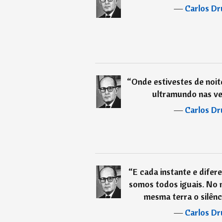
―
Carlos D
“
Onde estivestes de noi
ultramundo nas vei
―
Carlos D
“
E cada instante e difer
somos todos iguais. No m
mesma terra o silênci
―
Carlos D