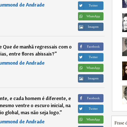
rummond de Andrade
Twitter
WhatsApp
Imagem
te Que de manhã regressais com o
Facebook
as, entre flores abissais?
”
Twitter
rummond de Andrade
WhatsApp
Imagem
ente, e cada homem é diferente, e
Facebook
esmo ventre o escuro inicial, na
Twitter
o global, mas não seja logo.
”
WhatsApp
rummond de Andrade
Frase 