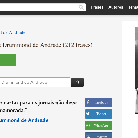
Frases
Autores
Tema
d de Andrade
os Drummond de Andrade (212 frases)
 cartas para os jornais não deve
Facebook
 namorada.
”
Twitter
rummond de Andrade
WhatsApp
Imagem