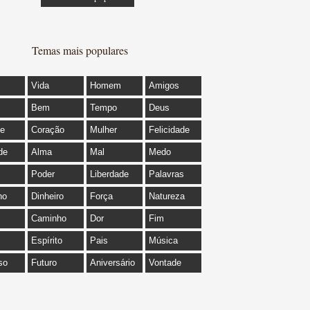
Temas mais populares
Vida
Homem
Amigos
Bem
Tempo
Deus
de
Coração
Mulher
Felicidade
de
Alma
Mal
Medo
Poder
Liberdade
Palavras
ho
Dinheiro
Força
Natureza
Caminho
Dor
Fim
Espírito
Pais
Música
so
Futuro
Aniversário
Vontade