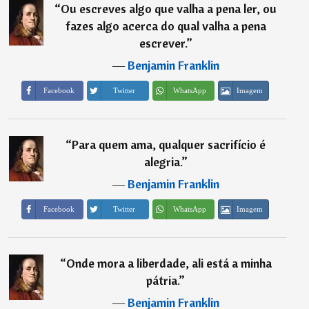
“
Ou escreves algo que valha a pena ler, ou
fazes algo acerca do qual valha a pena
escrever.
”
―
Benjamin Franklin
Imagem
Facebook
Twitter
WhatsApp
“
Para quem ama, qualquer sacrifício é
alegria.
”
―
Benjamin Franklin
Imagem
Facebook
Twitter
WhatsApp
“
Onde mora a liberdade, ali está a minha
pátria.
”
―
Benjamin Franklin