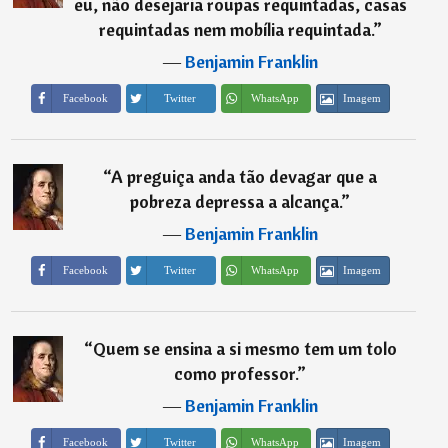
eu, não desejaria roupas requintadas, casas
requintadas nem mobília requintada.
”
―
Benjamin Franklin
Imagem
Facebook
Twitter
WhatsApp
“
A preguiça anda tão devagar que a
pobreza depressa a alcança.
”
―
Benjamin Franklin
Imagem
Facebook
Twitter
WhatsApp
“
Quem se ensina a si mesmo tem um tolo
como professor.
”
―
Benjamin Franklin
Imagem
Facebook
Twitter
WhatsApp