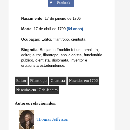
Facebook
Nascimento:
17 de janeiro de 1706
Morte:
17 de abril de 1790
(84 anos)
Ocupação:
Editor, filantropo, cientista
Biografia:
Benjamin Franklin foi um jornalista,
editor, autor, filantropo, abolicionista, funcionário
público, cientista, diplomata, inventor e
enxadrista estadunidense.
Editor
Filantropo
Cientista
Nascidos em 1706
Nascidos em 17 de Janeiro
Autores relacionados:
Thomas Jefferson