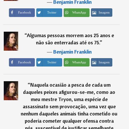
―
Benjamin Franklin
Imagem
Facebook
Twitter
WhatsApp
“
Algumas pessoas morrem aos 25 anos e
não são enterradas até os 75.
”
―
Benjamin Franklin
Imagem
Facebook
Twitter
WhatsApp
“
Naquela ocasião a pesca de cada um
daqueles peixes afigurou-se-me, como ao
meu mestre Tryon, uma espécie de
assassinato sem provocação, uma vez que
nenhum daqueles animais tinha cometido ou
poderia cometer qualquer ofensa contra
nós, susceptível de justificar semelhante