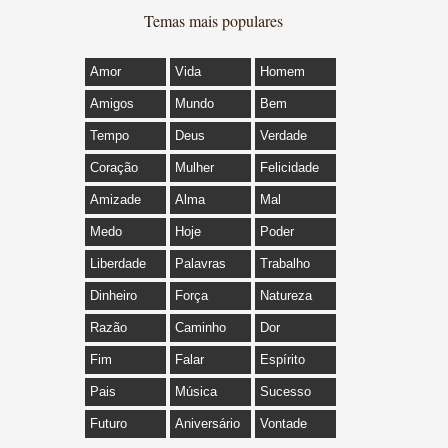
Temas mais populares
Amor
Vida
Homem
Amigos
Mundo
Bem
Tempo
Deus
Verdade
Coração
Mulher
Felicidade
Amizade
Alma
Mal
Medo
Hoje
Poder
Liberdade
Palavras
Trabalho
Dinheiro
Força
Natureza
Razão
Caminho
Dor
Fim
Falar
Espírito
Pais
Música
Sucesso
Futuro
Aniversário
Vontade