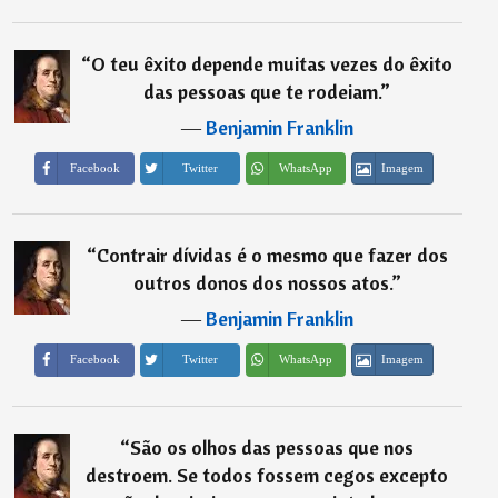
“
O teu êxito depende muitas vezes do êxito
das pessoas que te rodeiam.
”
―
Benjamin Franklin
Imagem
Facebook
Twitter
WhatsApp
“
Contrair dívidas é o mesmo que fazer dos
outros donos dos nossos atos.
”
―
Benjamin Franklin
Imagem
Facebook
Twitter
WhatsApp
“
São os olhos das pessoas que nos
destroem. Se todos fossem cegos excepto