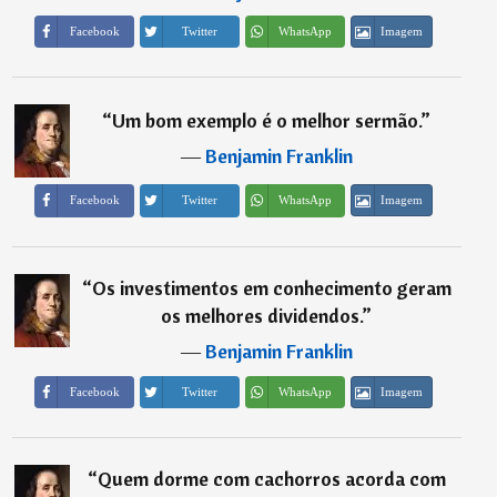
Imagem
Facebook
Twitter
WhatsApp
“
Um bom exemplo é o melhor sermão.
”
―
Benjamin Franklin
Imagem
Facebook
Twitter
WhatsApp
“
Os investimentos em conhecimento geram
os melhores dividendos.
”
―
Benjamin Franklin
Imagem
Facebook
Twitter
WhatsApp
“
Quem dorme com cachorros acorda com