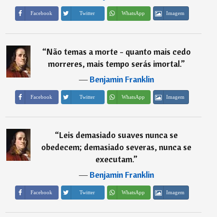
Imagem
Facebook
Twitter
WhatsApp
“
Não temas a morte - quanto mais cedo
morreres, mais tempo serás imortal.
”
―
Benjamin Franklin
Imagem
Facebook
Twitter
WhatsApp
“
Leis demasiado suaves nunca se
obedecem; demasiado severas, nunca se
executam.
”
―
Benjamin Franklin
Imagem
Facebook
Twitter
WhatsApp