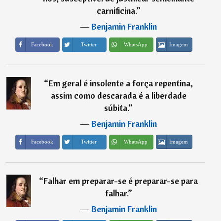
carnificina.
”
―
Benjamin Franklin
Imagem
Facebook
Twitter
WhatsApp
“
Em geral é insolente a força repentina,
assim como descarada é a liberdade
súbita.
”
―
Benjamin Franklin
Imagem
Facebook
Twitter
WhatsApp
“
Falhar em preparar-se é preparar-se para
falhar.
”
―
Benjamin Franklin