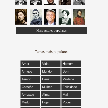
Mais autores populares
Temas mais populares
Amor
Vida
Homem
Amigos
Mundo
Bem
Tempo
Deus
Verdade
Coração
Mulher
Felicidade
Amizade
Alma
Mal
Medo
Hoje
Poder