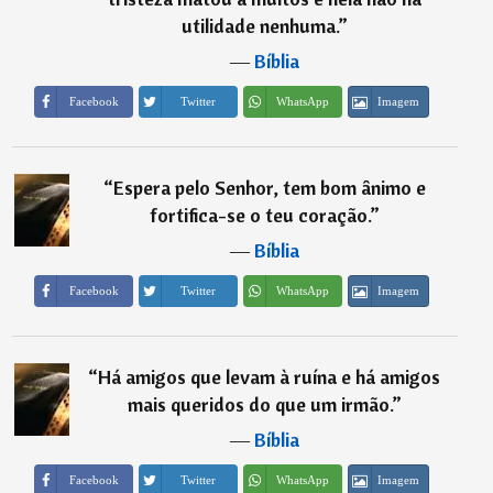
utilidade nenhuma.
”
―
Bíblia
Imagem
Facebook
Twitter
WhatsApp
“
Espera pelo Senhor, tem bom ânimo e
fortifica-se o teu coração.
”
―
Bíblia
Imagem
Facebook
Twitter
WhatsApp
“
Há amigos que levam à ruína e há amigos
mais queridos do que um irmão.
”
―
Bíblia
Imagem
Facebook
Twitter
WhatsApp