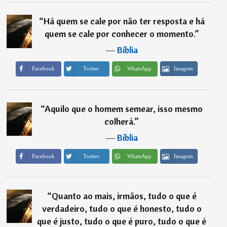
“
Há quem se cale por não ter resposta e há
quem se cale por conhecer o momento.
”
―
Bíblia
Imagem
Facebook
Twitter
WhatsApp
“
Aquilo que o homem semear, isso mesmo
colherá.
”
―
Bíblia
Imagem
Facebook
Twitter
WhatsApp
“
Quanto ao mais, irmãos, tudo o que é
verdadeiro, tudo o que é honesto, tudo o
que é justo, tudo o que é puro, tudo o que é