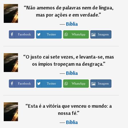
“
Não amemos de palavras nem de língua,
mas por ações e em verdade.
”
―
Bíblia
Imagem
Facebook
Twitter
WhatsApp
“
O justo cai sete vezes, e levanta-se, mas
os ímpios tropeçam na desgraça.
”
―
Bíblia
Imagem
Facebook
Twitter
WhatsApp
“
Esta é a vitória que venceu o mundo: a
nossa fé.
”
―
Bíblia