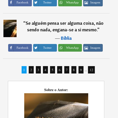
Imagem
Facebook
Twitter
WhatsApp
“
Se alguém pensa ser alguma coisa, não
sendo nada, engana-se a si mesmo.
”
―
Bíblia
Imagem
Facebook
Twitter
WhatsApp
1
2
3
4
5
6
7
8
9
...
12
Sobre o Autor: