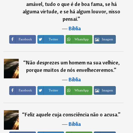
amável, tudo o que é de boa fama, se há
alguma virtude, e se há algum louvor, nisso
pensai.
”
―
Bíblia
Imagem
Facebook
Twitter
WhatsApp
“
Não desprezes um homem na sua velhice,
porque muitos de nós envelheceremos.
”
―
Bíblia
Imagem
Facebook
Twitter
WhatsApp
“
Feliz aquele cuja consciência não o acusa.
”
―
Bíblia