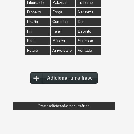
Liberdade
Palavras
Trabalho
Dinheiro
Força
Natureza
Razão
Caminho
Dor
Fim
Falar
Espírito
Pais
Música
Sucesso
Futuro
Aniversário
Vontade
Adicionar uma frase
Frases adicionadas por usuários