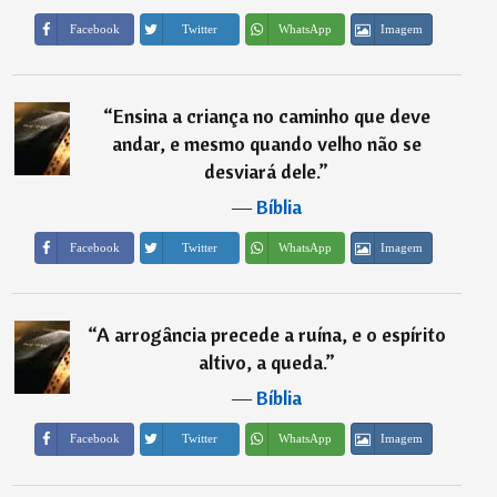
Imagem
Facebook
Twitter
WhatsApp
“
Ensina a criança no caminho que deve
andar, e mesmo quando velho não se
desviará dele.
”
―
Bíblia
Imagem
Facebook
Twitter
WhatsApp
“
A arrogância precede a ruína, e o espírito
altivo, a queda.
”
―
Bíblia
Imagem
Facebook
Twitter
WhatsApp