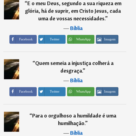
“
E o meu Deus, segundo a sua riqueza em
glória, há de suprir, em Cristo Jesus, cada
uma de vossas necessidades.
”
―
Bíblia
Imagem
Facebook
Twitter
WhatsApp
“
Quem semeia a injustiça colherá a
desgraça.
”
―
Bíblia
Imagem
Facebook
Twitter
WhatsApp
“
Para o orgulhoso a humildade é uma
humilhação.
”
―
Bíblia