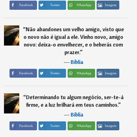
Imagem
Facebook
Twitter
WhatsApp
“
Não abandones um velho amigo, visto que
o novo não é igual a ele. Vinho novo, amigo
novo: deixa-o envelhecer, e o beberás com
prazer.
”
―
Bíblia
Imagem
Facebook
Twitter
WhatsApp
“
Determinando tu algum negócio, ser-te-á
firme, e a luz brilhará em teus caminhos.
”
―
Bíblia
Imagem
Facebook
Twitter
WhatsApp