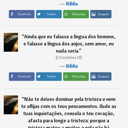
―
Bíblia
Imagem
Facebook
Twitter
WhatsApp
“
Ainda que eu falasse a língua dos homens,
e falasse a língua dos anjos, sem amor, eu
nada seria.
”
[1 Coríntios 13]
―
Bíblia
Imagem
Facebook
Twitter
WhatsApp
“
Não te deixes dominar pela tristeza e nem
te aflijas com os teus pensamentos. Ilude as
tuas inquietações, consola o teu coração,
afasta para longe a tristeza: porque a
tristeza matou a muitos e nela não há